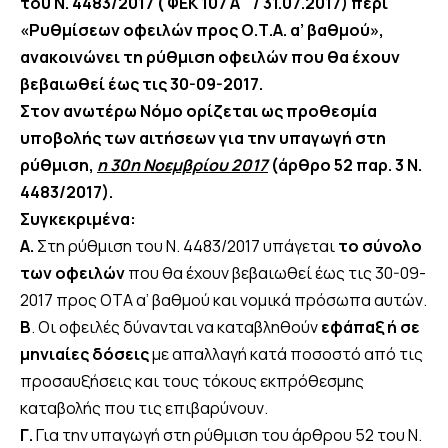
του Ν. 4483/2017 ( ΦΕΚ 107 Α΄ / 31.07.2017) περί
«
Ρυθμίσεων οφειλών προς Ο.Τ.Α. α’ βαθμού
»,
ανακοινώνει τη ρύθμιση οφειλών που θα έχουν
βεβαιωθεί έως τις 30-09-2017
.
Στον ανωτέρω Νόμο ορίζεται ως προθεσμία
υποβολής των αιτήσεων για την υπαγωγή στη
ρύθμιση,
η 30η Νοεμβρίου 2017
(άρθρο 52 παρ. 3 Ν.
4483/2017).
Συγκεκριμένα:
Α.
Στη ρύθμιση του Ν. 4483/2017 υπάγεται
το σύνολο
των οφειλών
που θα έχουν βεβαιωθεί έως τις 30-09-
2017 προς ΟΤΑ α’ βαθμού και νομικά πρόσωπα αυτών.
Β
. Οι οφειλές δύνανται να καταβληθούν
εφάπαξ ή σε
μηνιαίες δόσεις
με απαλλαγή κατά ποσοστό από τις
προσαυξήσεις και τους τόκους εκπρόθεσμης
καταβολής που τις επιβαρύνουν.
Γ.
Για την υπαγωγή στη ρύθμιση του άρθρου 52 του Ν.