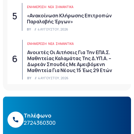
ΕΝΗΜΕΡΩΣΗ
ΝΈΑ
ΣΗΜΑΝΤΙΚΆ
«Ανακοίνωση Κλήρωσης Επιτροπών
Παραλαβής Έργων»
BY
4 ΑΥΓΟΎΣΤΟΥ, 2026
ΕΝΗΜΕΡΩΣΗ
ΝΈΑ
ΣΗΜΑΝΤΙΚΆ
Ανοιχτές Οι Αιτήσεις Για Την ΕΠΑ.Σ.
Μαθητείας Καλαμάτας Της Δ.ΥΠ.Α. –
Δωρεάν Σπουδές Με Αμειβόμενη
Μαθητεία Για Νέους 15 Έως 29 Ετών
BY
4 ΑΥΓΟΎΣΤΟΥ, 2026
Τηλέφωνο
2724360300