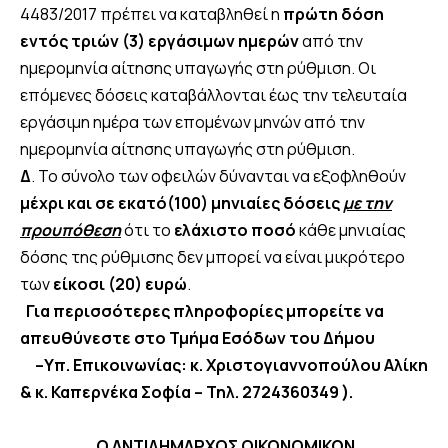
4483/2017 πρέπει να καταβληθεί η
πρώτη δόση
εντός τριών (3) εργάσιμων ημερών
από την
ημερομηνία αίτησης υπαγωγής στη ρύθμιση. Οι
επόμενες δόσεις καταβάλλονται έως την τελευταία
εργάσιμη ημέρα των επομένων μηνών από την
ημερομηνία αίτησης υπαγωγής στη ρύθμιση.
Δ
. Το σύνολο των οφειλών δύνανται να εξοφληθούν
μέχρι και σε εκατό(100) μηνιαίες δόσεις
με την
προυπόθεση
ότι το
ελάχιστο ποσό
κάθε μηνιαίας
δόσης της ρύθμισης δεν μπορεί να είναι μικρότερο
των
είκοσι (20) ευρώ
.
Για περισσότερες πληροφορίες μπορείτε να
απευθύνεστε στο Τμήμα Εσόδων του Δήμου
–Υπ. Επικοινωνίας: κ. Χριστογιαννοπούλου Αλίκη
& κ. Καπερνέκα Σοφία – Τηλ. 2724360349 ).
Ο ΑΝΤΙΔΗΜΑΡΧΟΣ ΟΙΚΟΝΟΜΙΚΩΝ