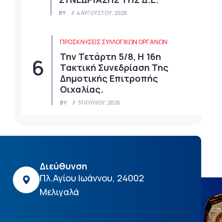
BY
4 ΑΥΓΟΎΣΤΟΥ, 2026
ΠΡΟΣΚΛΉΣΕΙΣ ΣΥΛΛΟΓΙΚΏΝ ΟΡΓΆΝΩΝ
Την Τετάρτη 5/8, Η 16η
Τακτική Συνεδρίαση Της
Δημοτικής Επιτροπής
Οιχαλίας.
BY
31 ΙΟΥΛΊΟΥ, 2026
Διεύθυνση
Πλ.Αγίου Ιωάννου, 24002
Μελιγαλά