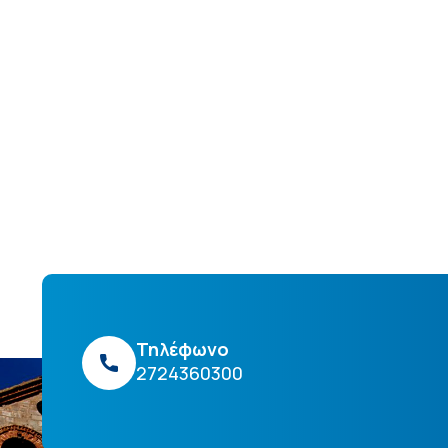
Τηλέφωνο
2724360300