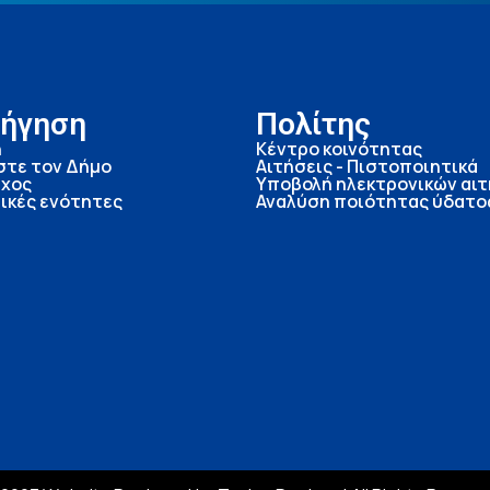
ήγηση
Πολίτης
ή
Κέντρο κοινότητας
στε τον Δήμο
Αιτήσεις - Πιστοποιητικά
χος
Υποβολή ηλεκτρονικών αι
ικές ενότητες
Αναλύση ποιότητας ύδατο