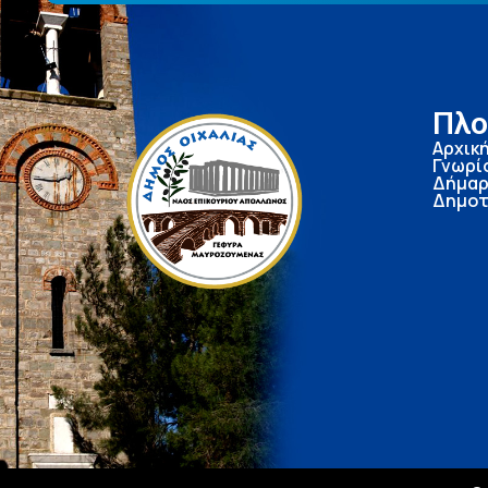
Πλο
Αρχικ
Γνωρί
Δήμαρ
Δημοτ