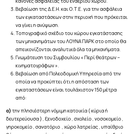
κανόνες ασφαλείας του εναερίου χώρου.
Βεβαίωση της Δ.Ε.Η. και Ο.Τ.Ε. για την ασφάλεια
των εγκαταστάσεων στην περιοχή που πρόκειται
να γίνει η ανύψωση.
Τοπογραφικό σχέδιο του χώρου εγκατάστασης
των μηχανημάτων του ΛΟΥΝΑ ΠΑΡΚ στο οποίο θα
απεικονίζονται αναλυτικά όλα τα μηχανήματα.
Γνωμάτευση του Συμβουλίου « Περί θεάτρων –
κινηματογράφων ».
Βεβαίωση από Πολεοδομική Υπηρεσία από την
οποία να προκύπτει ότι η απόσταση των
εγκαταστάσεων είναι τουλάχιστον 150 μέτρα
από:
α)
την πλησιέστερη νόμιμη κατοικία ( κύρια ή
δευτερεύουσα ) , ξενοδοχείο , σχολείο , νοσοκομείο ,
γηροκομείο , σανατόριο , χώρο λατρείας , υπαίθριο