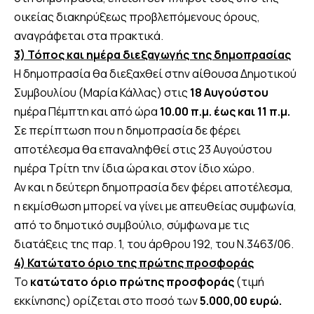
οικείας διακηρύξεως προβλεπόμενους όρους,
αναγράφεται στα πρακτικά.
3) Τόπος και ημέρα διεξαγωγής της δημοπρασίας
Η δημοπρασία θα διεξαχθεί στην αίθουσα Δημοτικού
Συμβουλίου (Μαρία Κάλλας) στις
18 Αυγούστου
ημέρα Πέμπτη και από ώρα
10.00 π.μ. έως και 11 π.μ.
Σε περίπτωση που η δημοπρασία δε φέρει
αποτέλεσμα θα επαναληφθεί στις 23 Αυγούστου
ημέρα Τρίτη την ίδια ώρα και στον ίδιο χώρο.
Αν και η δεύτερη δημοπρασία δεν φέρει αποτέλεσμα,
η εκμίσθωση μπορεί να γίνει με απευθείας συμφωνία,
από το δημοτικό συμβούλιο, σύμφωνα με τις
διατάξεις της παρ. 1, του άρθρoυ 192, του Ν.3463/06.
4) Κατώτατο όριο της πρώτης προσφοράς
Το
κατώτατο όριο πρώτης προσφοράς
(τιμή
εκκίνησης) ορίζεται στο ποσό των
5.000,00 ευρώ.