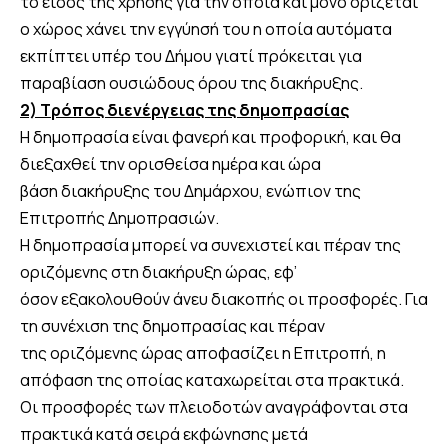
το είδος της χρήσης για την οποία και μόνο ορίζεται
ο χώρος χάνει την εγγύησή του η οποία αυτόματα
εκπίπτει υπέρ του Δήμου γιατί πρόκειται για
παραβίαση ουσιώδους όρου της διακήρυξης.
2) Τρόπος διενέργειας της δημοπρασίας
Η δημοπρασία είναι φανερή και προφορική, και θα
διεξαχθεί την ορισθείσα ημέρα και ώρα
βάση διακήρυξης του Δημάρχου, ενώπιον της
Επιτροπής Δημοπρασιών.
Η δημοπρασία μπορεί να συνεχιστεί και πέραν της
οριζόμενης στη διακήρυξη ώρας, εφ’
όσον εξακολουθούν άνευ διακοπής οι προσφορές. Για
τη συνέχιση της δημοπρασίας και πέραν
της οριζόμενης ώρας αποφασίζει η Επιτροπή, η
απόφαση της οποίας καταχωρείται στα πρακτικά.
Οι προσφορές των πλειοδοτών αναγράφονται στα
πρακτικά κατά σειρά εκφώνησης μετά