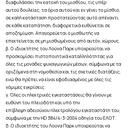
διαφυλάσσει την κατοχή του μισθίου, τις υπέρ
αυτού δουλείες, τα όρια αυτού και εν γένει το μίσθιο,
σε καλή κατάσταση προστατεύοντας αυτό απέναντι
σε κάθε καταπάτηση, διαφορετικά ευθύνεται σε
αποζημίωση. Απαγορεύεται ο μισθωτής να
επεκτείνεται σε μη μισθωμένους από αυτόν, χώρους.
β. Ο ιδιοκτήτης του Λούνα Παρκ υποχρεούται να
προσκομίσει πιστοποιητικά καταλληλότητας για
όλες τις μονάδες ψυχαγωγικών μέσων, σύμφωνα με τα
οριζόμενα στη νομοθεσία και τις σχετικές διατάξεις,
ενώ θα πρέπει να είναι εφοδιασμένος με όλες τις
νόμιμες εγκρίσεις.
γ. Όλες οι ηλεκτρικές εγκαταστάσεις θα γίνουν με
ευθύνη του πλειοδότη και υπό την
επίβλεψη αδειούχου ηλεκτρολόγου εγκαταστάτη του,
σύμφωνα με την HD 384/4-3-2004 οδηγία του ΕΛΟΤ.
δ. Ο ιδιοκτήτης του Λούνα Παρκ υποχρεούται να