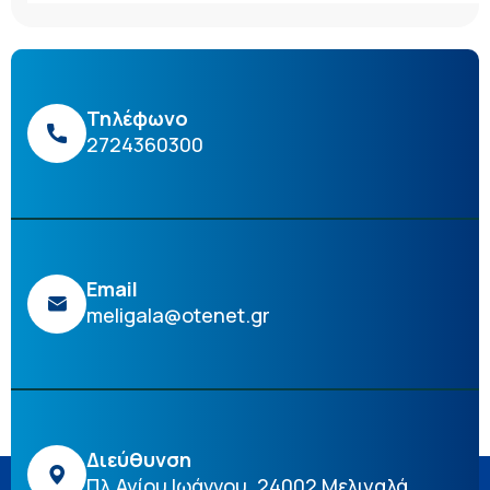
Τηλέφωνο
2724360300
Email
meligala@otenet.gr
Διεύθυνση
Πλ.Αγίου Ιωάννου, 24002 Μελιγαλά