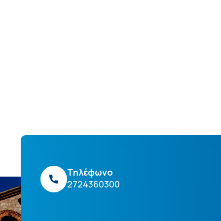
Τηλέφωνο
2724360300