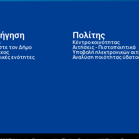
ήγηση
Πολίτης
ή
Κέντρο κοινότητας
στε τον Δήμο
Αιτήσεις - Πιστοποιητικά
χος
Υποβολή ηλεκτρονικών αι
ικές ενότητες
Αναλύση ποιότητας ύδατο