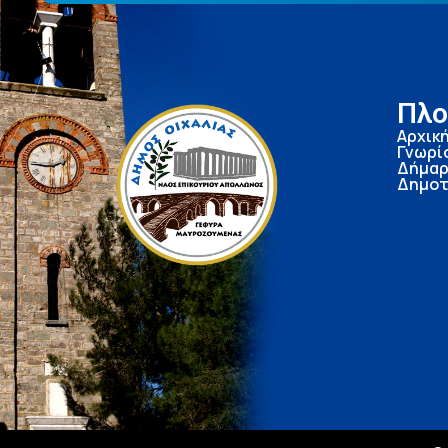
Πλο
Αρχικ
Γνωρί
Δήμαρ
Δημοτ