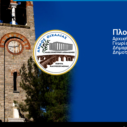
Πλο
Αρχικ
Γνωρί
Δήμαρ
Δημοτ