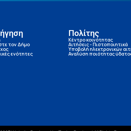
ήγηση
Πολίτης
ή
Κέντρο κοινότητας
στε τον Δήμο
Αιτήσεις - Πιστοποιητικά
χος
Υποβολή ηλεκτρονικών αι
ικές ενότητες
Αναλύση ποιότητας ύδατο