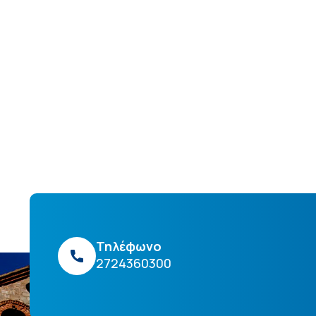
Τηλέφωνο
2724360300