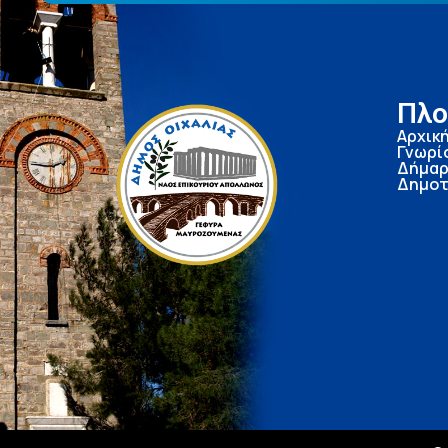
Πλο
Αρχικ
Γνωρί
Δήμαρ
Δημοτ