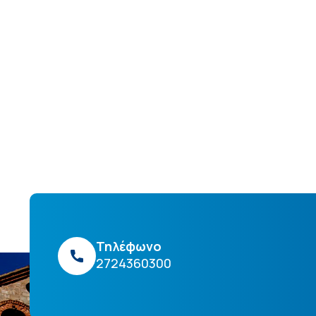
Τηλέφωνο
2724360300