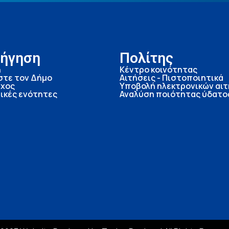
ήγηση
Πολίτης
ή
Κέντρο κοινότητας
στε τον Δήμο
Αιτήσεις - Πιστοποιητικά
χος
Υποβολή ηλεκτρονικών αι
ικές ενότητες
Αναλύση ποιότητας ύδατο