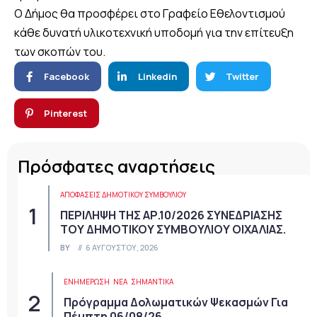
Ο Δήμος θα προσφέρει στο Γραφείο Εθελοντισμού
κάθε δυνατή υλικοτεχνική υποδομή για την επίτευξη
των σκοπών του.
Facebook
Linkedin
Twitter
Pinterest
Πρόσφατες αναρτήσεις
ΑΠΟΦΆΣΕΙΣ ΔΗΜΟΤΙΚΟΎ ΣΥΜΒΟΥΛΊΟΥ
ΠΕΡΙΛΗΨΗ ΤΗΣ ΑΡ.10/2026 ΣΥΝΕΔΡΙΑΣΗΣ
ΤΟΥ ΔΗΜΟΤΙΚΟΥ ΣΥΜΒΟΥΛΙΟΥ ΟΙΧΑΛΙΑΣ.
BY
6 ΑΥΓΟΎΣΤΟΥ, 2026
ΕΝΗΜΕΡΩΣΗ
ΝΈΑ
ΣΗΜΑΝΤΙΚΆ
Πρόγραμμα Δολωματικών Ψεκασμών Για
Πέμπτη 06/08/26 .