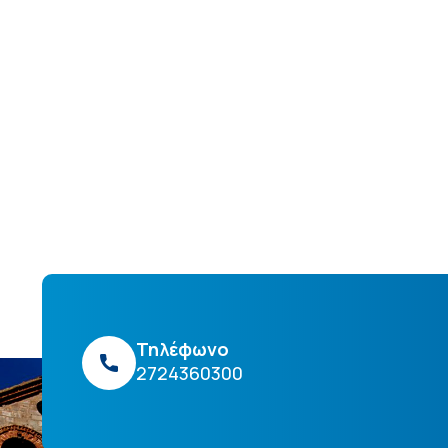
Τηλέφωνο
2724360300