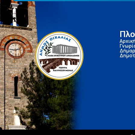
Πλο
Αρχικ
Γνωρί
Δήμαρ
Δημοτ