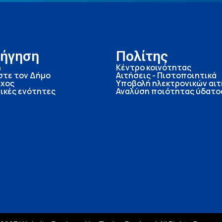
ήγηση
Πολίτης
ή
Κέντρο κοινότητας
στε τον Δήμο
Αιτήσεις - Πιστοποιητικά
χος
Υποβολή ηλεκτρονικών αι
ικές ενότητες
Αναλύση ποιότητας ύδατο