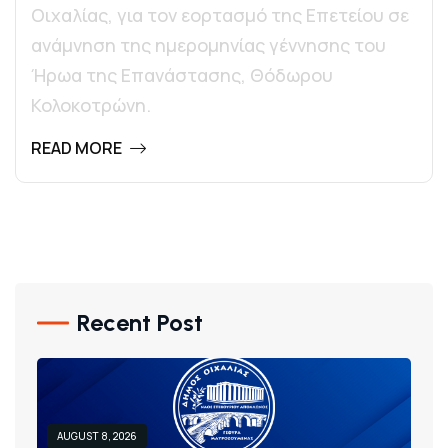
Οιχαλίας, για τον εορτασμό της Επετείου σε
ανάμνηση της ημερομηνίας γέννησης του
Ήρωα της Επανάστασης, Θόδωρου
Κολοκοτρώνη.
READ MORE
Recent Post
AUGUST 8, 2026