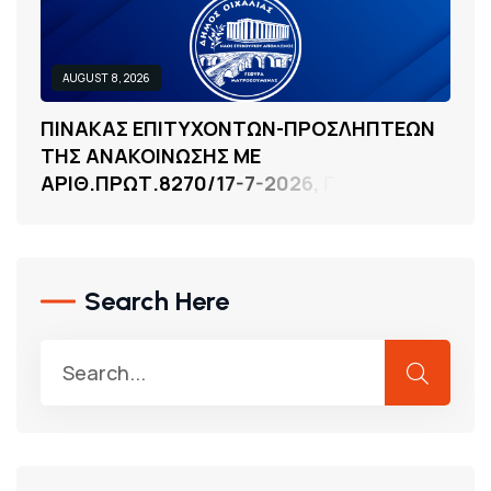
AUGUST 8, 2026
Π
Ι
Ν
Α
Κ
Α
Σ
Ε
Π
Ι
Τ
Υ
Χ
Ο
Ν
Τ
Ω
Ν
-
Π
Ρ
Ο
Σ
Λ
Η
Π
Τ
Ε
Ω
Ν
Τ
Η
Σ
Α
Ν
Α
Κ
Ο
Ι
Ν
Ω
Σ
Η
Σ
Μ
Ε
Α
Ρ
Ι
Θ
.
Π
Ρ
Ω
Τ
.
8
2
7
0
/
1
7
-
7
-
2
0
2
6
,
Γ
Ι
Α
Τ
Η
Ν
.
Search Here