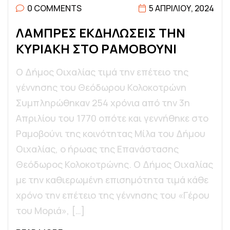
0 COMMENTS
5 ΑΠΡΙΛΊΟΥ, 2024
Λ
Α
Μ
Π
Ρ
Ε
Σ
Ε
Κ
Δ
Η
Λ
Ω
Σ
Ε
Ι
Σ
Τ
Η
Ν
Κ
Υ
Ρ
Ι
Α
Κ
Η
Σ
Τ
Ο
Ρ
Α
Μ
Ο
Β
Ο
Υ
Ν
Ι
Ο Δήμος Οιχαλίας τιμά την επέτειο της
γέννησης του Θεόδωρου Κολοκοτρώνη
Συμπληρώθηκαν 254 χρόνια από την 3η
Απριλίου του 1770 οπότε και γεννήθηκε στο
Ραμοβούνι της κοινότητας Μίλα του Δήμου
Οιχαλίας, ο ήρωας της Επανάστασης
Θεόδωρος Κολοκοτρώνης. Ο Δήμος Οιχαλίας
με την καθιερωμένη επισημότητα τιμά κάθε
χρόνο την επέτειο της γέννησης του «Γέρου
του Μοριά», […]