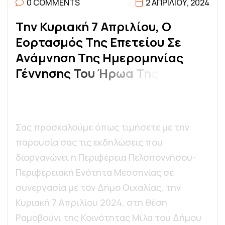
0 COMMENTS
2 ΑΠΡΙΛΊΟΥ, 2024
Τ
Η
Ν
Κ
Υ
Ρ
Ι
Α
Κ
Ή
7
Α
Π
Ρ
Ι
Λ
Ί
Ο
Υ
,
Ο
Ε
Ο
Ρ
Τ
Α
Σ
Μ
Ό
Σ
Τ
Η
Σ
Ε
Π
Ε
Τ
Ε
Ί
Ο
Υ
Σ
Ε
Α
Ν
Ά
Μ
Ν
Η
Σ
Η
Τ
Η
Σ
Η
Μ
Ε
Ρ
Ο
Μ
Η
Ν
Ί
Α
Σ
Γ
Έ
Ν
Ν
Η
Σ
Η
Σ
Τ
Ο
Υ
Ή
Ρ
Ω
Α
Τ
Η
Σ
Ε
Π
Α
Ν
Ά
Σ
Τ
Α
Σ
Η
Σ
,
Θ
Ό
Δ
Ω
Ρ
Ο
Υ
Κ
Ο
Λ
Ο
Κ
Ο
Τ
Ρ
Σας προσκαλούμε όπως τιμήσετε με την
παρουσία σας τις εκδηλώσεις που
διοργανώνει η Περιφέρεια Πελοποννήσου-
Περιφερειακή Ενότητα Μεσσηνίας σε
συνεργασία με τον Δήμο Οιχαλίας, την
Κυριακή 7 Απριλίου 2024, στη θέση
Ραμοβούνι της Κοινότητας Μίλα του Δήμου