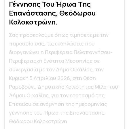
Γ
Έ
Ν
Ν
Η
Σ
Η
Σ
Τ
Ο
Υ
Ή
Ρ
Ω
Α
Τ
Η
Σ
Ε
Π
Α
Ν
Ά
Σ
Τ
Α
Σ
Η
Σ
,
Θ
Ε
Ό
Δ
Ω
Ρ
Ο
Υ
Κ
Ο
Λ
Ο
Κ
Ο
Τ
Ρ
Ώ
Ν
Η
.
Σας προσκαλούμε όπως τιμήσετε με την
παρουσία σας, τις εκδηλώσεις που
διοργανώνει η Περιφέρεια Πελοποννήσου-
Περιφερειακή Ενότητα Μεσσηνίας σε
συνεργασία με τον Δήμο Οιχαλίας, την
Κυριακή 5 Απριλίου 2026, στη θέση
Ραμοβούνι, Δημοτικής Κοινότητας Μίλα του
Δήμου Οιχαλίας, για τον εορτασμό της
Επετείου σε ανάμνηση της ημερομηνίας
γέννησης του Ήρωα της Επανάστασης,
Θόδωρου Κολοκοτρώνη.