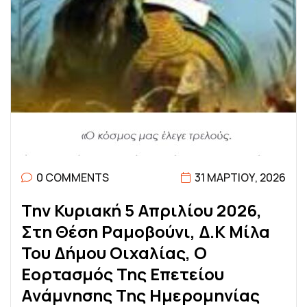
0 COMMENTS
31 ΜΑΡΤΊΟΥ, 2026
Τ
Η
Ν
Κ
Υ
Ρ
Ι
Α
Κ
Ή
5
Α
Π
Ρ
Ι
Λ
Ί
Ο
Υ
2
0
2
6
,
Σ
Τ
Η
Θ
Έ
Σ
Η
Ρ
Α
Μ
Ο
Β
Ο
Ύ
Ν
Ι
,
Δ
.
Κ
Μ
Ί
Λ
Α
Τ
Ο
Υ
Δ
Ή
Μ
Ο
Υ
Ο
Ι
Χ
Α
Λ
Ί
Α
Σ
,
Ο
Ε
Ο
Ρ
Τ
Α
Σ
Μ
Ό
Σ
Τ
Η
Σ
Ε
Π
Ε
Τ
Ε
Ί
Ο
Υ
Α
Ν
Ά
Μ
Ν
Η
Σ
Η
Σ
Τ
Η
Σ
Η
Μ
Ε
Ρ
Ο
Μ
Η
Ν
Ί
Α
Σ