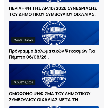
Π
Ε
Ρ
Ι
Λ
Η
Ψ
Η
Τ
Η
Σ
Α
Ρ
.
1
0
/
2
0
2
6
Σ
Υ
Ν
Ε
Δ
Ρ
Ι
Α
Σ
Η
Σ
Τ
Ο
Υ
Δ
Η
Μ
Ο
Τ
Ι
Κ
Ο
Υ
Σ
Υ
Μ
Β
Ο
Υ
Λ
Ι
Ο
Υ
Ο
Ι
Χ
Α
Λ
Ι
Α
Σ
.
AUGUST 8, 2026
Π
Ρ
Ό
Γ
Ρ
Α
Μ
Μ
Α
Δ
Ο
Λ
Ω
Μ
Α
Τ
Ι
Κ
Ώ
Ν
Ψ
Ε
Κ
Α
Σ
Μ
Ώ
Ν
Γ
Ι
Α
Π
Έ
Μ
Π
Τ
Η
0
6
/
0
8
/
2
6
.
AUGUST 8, 2026
Ο
Μ
Ο
Φ
Ω
Ν
Ο
Ψ
Η
Φ
Ι
Σ
Μ
Α
Τ
Ο
Υ
Δ
Η
Μ
Ο
Τ
Ι
Κ
Ο
Υ
Σ
Υ
Μ
Β
Ο
Υ
Λ
Ι
Ο
Υ
Ο
Ι
Χ
Α
Λ
Ι
Α
Σ
Μ
Ε
Τ
Α
Τ
Η
.