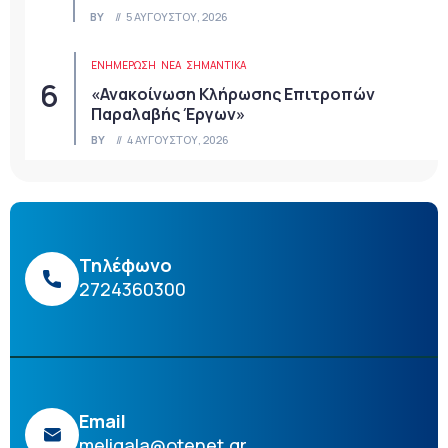
BY
5 ΑΥΓΟΎΣΤΟΥ, 2026
ΕΝΗΜΕΡΩΣΗ
ΝΈΑ
ΣΗΜΑΝΤΙΚΆ
«Ανακοίνωση Κλήρωσης Επιτροπών
Παραλαβής Έργων»
BY
4 ΑΥΓΟΎΣΤΟΥ, 2026
Τηλέφωνο
2724360300
Email
meligala@otenet.gr