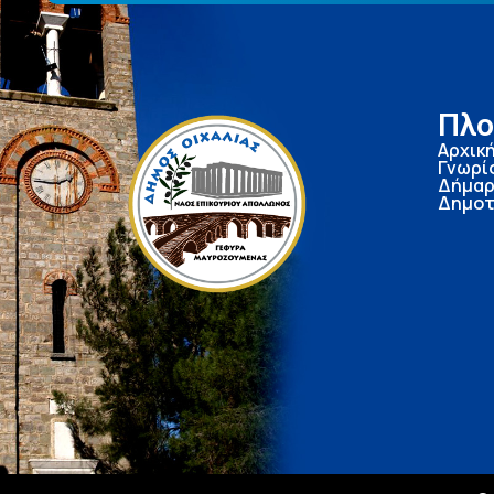
Πλο
Αρχικ
Γνωρί
Δήμαρ
Δημοτ