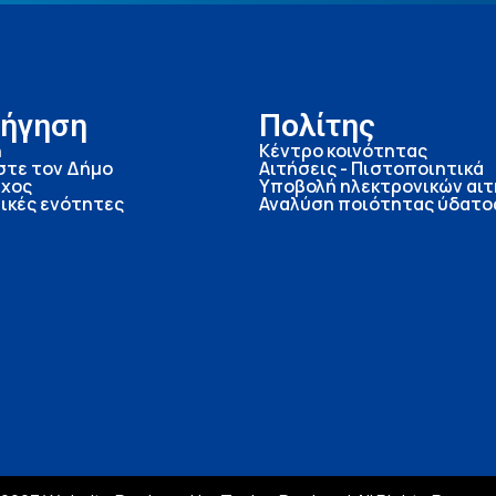
ήγηση
Πολίτης
ή
Κέντρο κοινότητας
στε τον Δήμο
Αιτήσεις - Πιστοποιητικά
χος
Υποβολή ηλεκτρονικών αι
ικές ενότητες
Αναλύση ποιότητας ύδατο