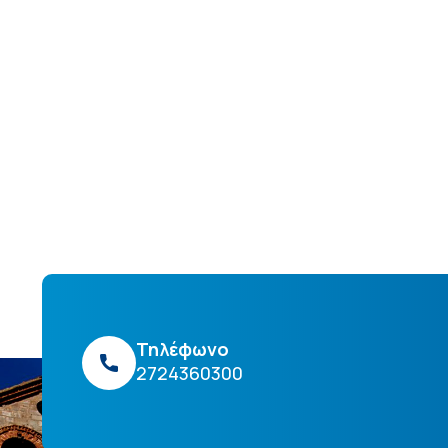
Τηλέφωνο
2724360300