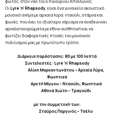
φωτός, στον ναό του Επικούριου Απόλλωνος.
Οι
Lyre ’
n
’
Rhapsody
, είναι ένα γυναικείο ακουστικό
μουσικό σχήμα με αρχαία λύρα, νταούλι, στάμνα και
φωνές, που έχει το ιδιαίτερο χάρισμα να αναδεικνύει
αρχαία ηχοχρώματα με έθνικ αισθητική και να
φωτίζει διαφορετικές πτυχές του μουσικού
πολιτισμού μας με πρωτότυπο τρόπο.
Διάρκεια παράστασης: 80 με 100 λεπτά
Συντελεστές : Lyre ’
n
’
Rhapsody
Αλίκη Μαρκαντωνάτου – Αρχαία Λύρα,
Φωνητικά
Αρετή Μίγγου – Νταούλι, Φωνητικά
Αθηνά Χιώτη – Τραγούδι
με την συμμετοχή των:
Σταύρος Παργινός – Τσέλο