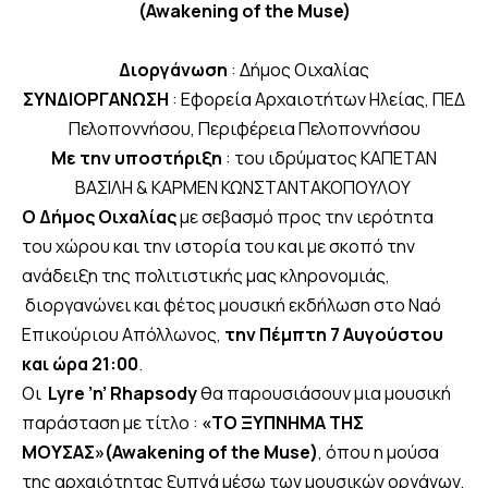
(Awakening of the Muse)
Διοργάνωση
: Δήμος Οιχαλίας
ΣΥΝΔΙΟΡΓΑΝΩΣΗ
: Εφορεία Αρχαιοτήτων Ηλείας, ΠΕΔ
Πελοποννήσου, Περιφέρεια Πελοποννήσου
Με την υποστήριξη
: του ιδρύματος ΚΑΠΕΤΑΝ
ΒΑΣΙΛΗ & ΚΑΡΜΕΝ ΚΩΝΣΤΑΝΤΑΚΟΠΟΥΛΟΥ
Ο Δήμος Οιχαλίας
με σεβασμό προς την ιερότητα
του χώρου και την ιστορία του και με σκοπό την
ανάδειξη της πολιτιστικής μας κληρονομιάς,
διοργανώνει και φέτος μουσική εκδήλωση στο Ναό
Επικούριου Απόλλωνος,
την Πέμπτη 7 Αυγούστου
και ώρα 21:00
.
Οι
Lyre ’
n
’
Rhapsody
θα παρουσιάσουν μια μουσική
παράσταση με τίτλο :
«ΤΟ ΞΥΠΝΗΜΑ ΤΗΣ
ΜΟΥΣΑΣ»(
Awakening
of
the
Muse
)
, όπου η μούσα
της αρχαιότητας ξυπνά μέσω των μουσικών οργάνων,