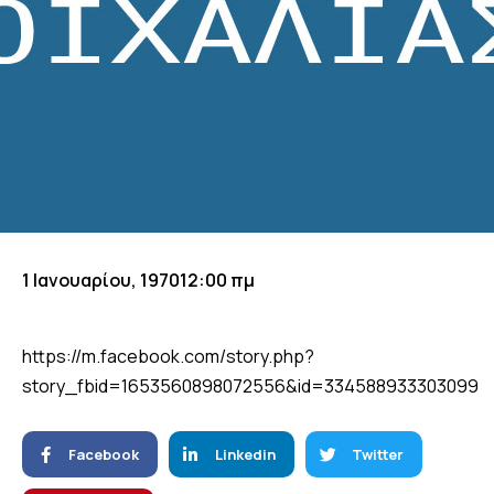
1 Ιανουαρίου, 1970
12:00 πμ
https://m.facebook.com/story.php?
story_fbid=1653560898072556&id=334588933303099
Facebook
Linkedin
Twitter