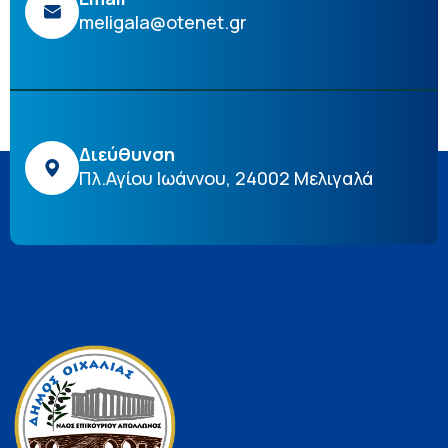
meligala@otenet.gr
Διεύθυνση
Πλ.Αγίου Ιωάννου, 24002 Μελιγαλά