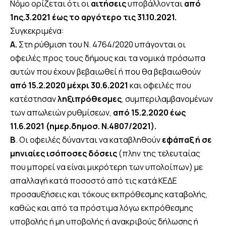
Νόμο ορίζεται ότι οι
αιτήσεις
υποβάλλονται
από
1ης.3.2021 έως το αργότερο τις 31.10.2021.
Συγκεκριμένα:
Α.
Στη ρύθμιση του N. 4764/2020 υπάγονται οι
οφειλές προς τους δήμους και τα νομικά πρόσωπα
αυτών που έχουν βεβαιωθεί ή που θα βεβαιωθούν
από 15.2.2020 μέχρι 30.6.2021
και οφειλές που
κατέστησαν
ληξιπρόθεσμες
, συμπεριλαμβανομένων
των απωλειών ρυθμίσεων,
από 15.2.2020 έως
11.6.2021 (ημερ.δημοσ. Ν.4807/2021).
Β
. Οι οφειλές δύνανται να καταβληθούν
εφάπαξ ή σε
μηνιαίες ισόποσες δόσεις
(πλην της τελευταίας
που μπορεί να είναι μικρότερη των υπολοίπων) με
απαλλαγή κατά ποσοστό από τις κατά ΚΕΔΕ
προσαυξήσεις και τόκους εκπρόθεσμης καταβολής,
καθώς και από τα πρόστιμα λόγω εκπρόθεσμης
υποβολής ή μη υποβολής ή ανακριβούς δήλωσης ή