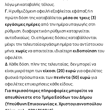
λόγω μη καταβολής τέλους.
Γ.
Η ρυθμιζόμενη οφειλή εξοφλείται εφάπαξ ή η
πρώτη δόση της καταβάλλεται
μέσα σε τρεις (3)
εργάσιμες ημέρες
από την ημέρα υπαγωγής στη
ρύθμιση, διαφορετικά η ρύθμιση καταργείται
αυτοδικαίως. Οι επόμενες δόσεις καταβάλλονται
μέχρι την τελευταία εργάσιμη ημέρα του αντίστοιχου
μήνα,
χωρίς
να απαιτείται ιδιαίτερη
ειδοποίηση
του
οφειλέτη.
Δ
. Κάθε δόση, πλην της τελευταίας, δεν μπορεί να
είναι μικρότερη των
είκοσι (20) ευρώ
για οφειλέτες
φυσικά πρόσωπα και των
πενήντα (50) ευρώ
για
οφειλέτες επιχειρήσεις κάθε είδους.
Για περισσότερες πληροφορίες μπορείτε να
απευθύνεστε στο Τμήμα Εσόδων του Δήμου
(Υπεύθυνη Επικοινωνίας κ. Χριστογιαννοπούλου