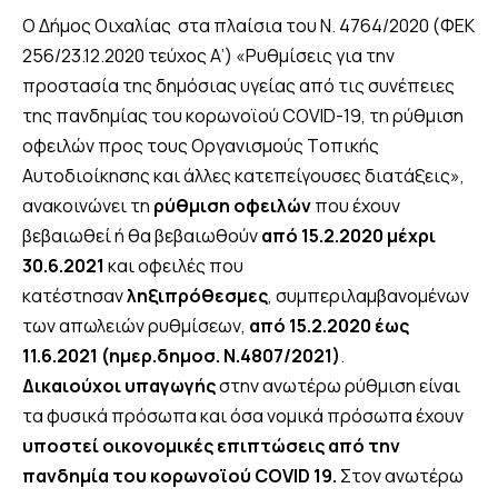
Ο Δήμος Οιχαλίας στα πλαίσια του N. 4764/2020 (ΦΕΚ
256/23.12.2020 τεύχος Α’) «Ρυθμίσεις για την
προστασία της δημόσιας υγείας από τις συνέπειες
της πανδημίας του κορωνοϊού COVID-19, τη ρύθμιση
οφειλών προς τους Oργανισμούς Tοπικής
Aυτοδιοίκησης και άλλες κατεπείγουσες διατάξεις»,
ανακοινώνει τη
ρύθμιση οφειλών
που έχουν
βεβαιωθεί ή θα βεβαιωθούν
από 15.2.2020 μέχρι
30.6.2021
και οφειλές που
κατέστησαν
ληξιπρόθεσμες
, συμπεριλαμβανομένων
των απωλειών ρυθμίσεων,
από 15.2.2020 έως
11.6.2021 (ημερ.δημοσ. Ν.4807/2021)
.
Δικαιούχοι υπαγωγής
στην ανωτέρω ρύθμιση είναι
τα φυσικά πρόσωπα και όσα νομικά πρόσωπα έχουν
υποστεί οικονομικές επιπτώσεις από την
πανδημία του κορωνοϊού COVID 19.
Στον ανωτέρω