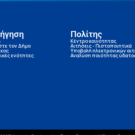
ήγηση
Πολίτης
ή
Κέντρο κοινότητας
στε τον Δήμο
Αιτήσεις - Πιστοποιητικά
χος
Υποβολή ηλεκτρονικών αι
ικές ενότητες
Αναλύση ποιότητας ύδατο