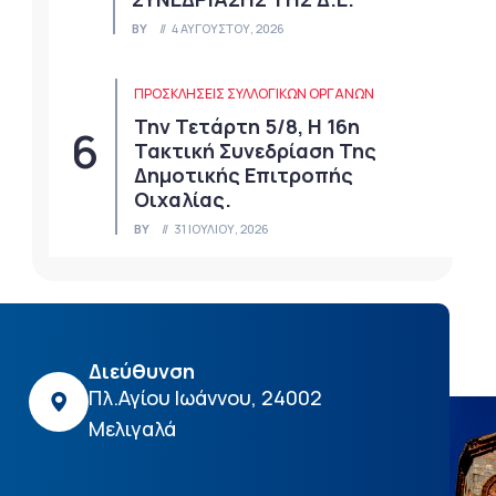
BY
4 ΑΥΓΟΎΣΤΟΥ, 2026
ΠΡΟΣΚΛΉΣΕΙΣ ΣΥΛΛΟΓΙΚΏΝ ΟΡΓΆΝΩΝ
Την Τετάρτη 5/8, Η 16η
Τακτική Συνεδρίαση Της
Δημοτικής Επιτροπής
Οιχαλίας.
BY
31 ΙΟΥΛΊΟΥ, 2026
Διεύθυνση
Πλ.Αγίου Ιωάννου, 24002
Μελιγαλά