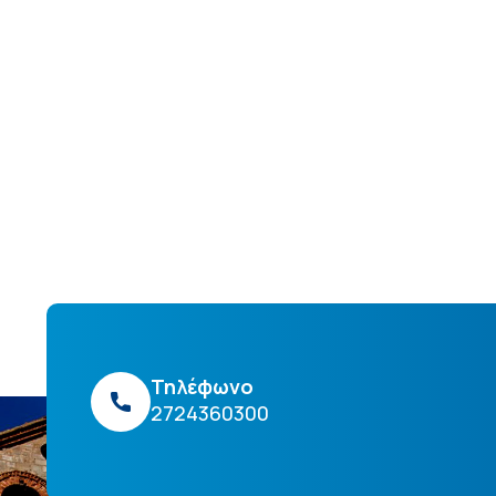
Τηλέφωνο
2724360300