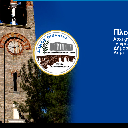
Πλο
Αρχικ
Γνωρί
Δήμαρ
Δημοτ