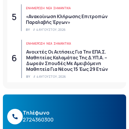
ΕΝΗΜΕΡΩΣΗ
ΝΈΑ
ΣΗΜΑΝΤΙΚΆ
«Ανακοίνωση Κλήρωσης Επιτροπών
Παραλαβής Έργων»
BY
4 ΑΥΓΟΎΣΤΟΥ, 2026
ΕΝΗΜΕΡΩΣΗ
ΝΈΑ
ΣΗΜΑΝΤΙΚΆ
Ανοιχτές Οι Αιτήσεις Για Την ΕΠΑ.Σ.
Μαθητείας Καλαμάτας Της Δ.ΥΠ.Α. –
Δωρεάν Σπουδές Με Αμειβόμενη
Μαθητεία Για Νέους 15 Έως 29 Ετών
BY
4 ΑΥΓΟΎΣΤΟΥ, 2026
Τηλέφωνο
2724360300