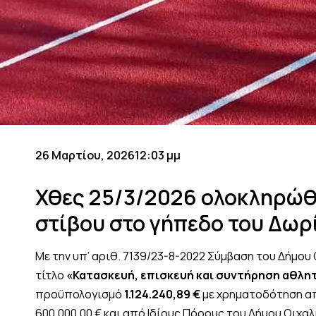
26 Μαρτίου, 2026
12:03 μμ
Χθες 25/3/2026 ολοκληρώθη
στίβου στο γήπεδο του Δωρ
Με την υπ’ αριθ. 7139/23-8-2022 Σύμβαση του Δήμου Ο
τίτλο
«Κατασκευή, επισκευή και συντήρηση αθλη
προϋπολογισμό
1.124.240,89 €
με χρηματοδότηση α
600.000,00 € και από Ιδίους Πόρους του Δήμου Οιχαλ