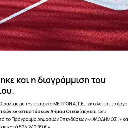
κε και η διαγράμμιση του
ίου.
ιχαλίας με την εταιρεία ΜΕΤΡΟΝ Α.Τ.Ε. , εκτελείται το έργο
τικών εγκαταστάσεων Δήμου Οιχαλίας»
και έχει
πό το Πρόγραμμα Δημοσίων Επενδύσεων «ΦΙΛΟΔΗΜΟΣ ΙΙ» κ
ίας κατά 524.240,89 €.
».