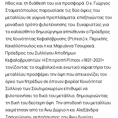
ήθος και τη διάθεσή του για προσφορά. Ο κ. Γιώργος
Σταματόπουλος παρουσίασε τις δύο όψεις του
μεταλλίου σε γύψινα προπλάσματα, επεξηγώντας τον
μοναδικό τρόπο φιλοτέχνησης του. Ευχαριστίες για
το καλαίσθητο δημιούργημα απηύθυναν ο Πρόεδρος
της Κοινότητας Κεφαλόβρυσης (Ρίπεσι) κ. Περικλής
Κανελλόπουλος και η κα. Μαριάννα Τσουρεκά,
Πρόεδρος του Συλλόγου Αποδήμων
Κεφαλοβρυσητών. Η Επιτροπή Ρίπεσι «1821-2021»
τονίζοντας το συμβολικό και ενωτικό χαρακτήρα του
μεταλλίου προσφέρει την όψη που απεικονίζει τον
όρκο των Ντρέδων σε όποιον φορέα/ Κοινότητα/
Σύλλογο των Σουλιμοχωρίων επιθυμεί να
φιλοτεχνήσει το δικό του μετάλλιο, δημιουργώντας
τη δική του δεύτερη όψη. Την αποδοχή του μεταλλίου
χαιρέτησαν από το Άνω Δώριο η κα. Αλεξάνδρα
Τασιγιώργου, εκπρόσωπος του Άνω Δωρίου