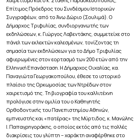
χαιρετισμό και ο κ. Στάθης Παρασκευόπουλος,
Επίτιμος Πρόεδρος του Συνδέσμου Ιστορικών
Συγγραφέων, από το Άνω Δώριο (Σουλιμά). Ο
Δήμαρχος Τριφυλίας, συνδιοργανωτής των
εκδηλώσεων, κ. Γιώργος Λαβεντάκης, συμμετείχε στο
πάνελ των εκλεκτών καλεσμένων, τονίζοντας τη
σημασία των εκδηλώσεων για το Δήμο Τριφυλίας
αφιερωμένες στον εορτασμό των 200 ετών από την
Ελληνική Επανάσταση. Η Δήμαρχος Οιχαλίας, κα.
Παναγιώτα Γεωργακοπούλου, έθεσε το ιστορικό
πλαίσιο της Ορκωμοσίας των Ντρέδων στον
χαιρετισμό της. Τη βιογραφία του καλλιτέχνη
προλόγισε στην ομιλία του ο Καθηγητής
Ορθοδοντικής του Πανεπιστημίου Αθηνών,
εμπνευστής και «πατέρας» της Μύρτιδος, κ. Μανώλης
Ι. Παπαγρηγοράκης, ο οποίος εκτός από τις πολλές
διακρίσεις του γλύπτη – χαράκτη αναφέρθηκε στο