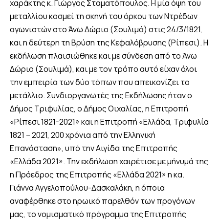
χαράκτης κ. Γιώργος Σταματόπουλος. Η μία όψη του
μεταλλίου κοσμεί τη σκηνή του όρκου των Ντρέδων
αγωνιστών στο Άνω Δώριο (Σουλιμά) στις 24/3/1821,
και η δεύτερη τη Βρύση της Κεφαλόβρυσης (Ρίπεσι). Η
εκδήλωση πλαισιώθηκε και με σύνδεση από το Άνω
Δώριο (Σουλιμά), και με τον τρόπο αυτό είχαν όλοι
την εμπειρία των δύο τόπων που απεικονίζει το
μετάλλιο. Συνδιοργανωτές της Εκδήλωσης ήταν ο
Δήμος Τριφυλίας, ο Δήμος Οιχαλίας, η Επιτροπή
«Ρίπεσι 1821-2021» και η Επιτροπή «Ελλάδα, Τριφυλία
1821 – 2021, 200 χρόνια από την Ελληνική
Επανάσταση», υπό την Αιγίδα της Επιτροπής
«Ελλάδα 2021». Την εκδήλωση χαιρέτισε με μήνυμά της
η Πρόεδρος της Επιτροπής «Ελλάδα 2021» η κα.
Γιάννα Αγγελοπούλου-Δασκαλάκη, η όποια
αναφέρθηκε στο ηρωικό παρελθόν των προγόνων
μας, το νομισματικό πρόγραμμα της Επιτροπής