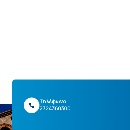
Τηλέφωνο
2724360300