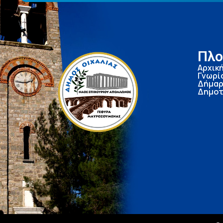
Πλο
Αρχικ
Γνωρί
Δήμαρ
Δημοτ