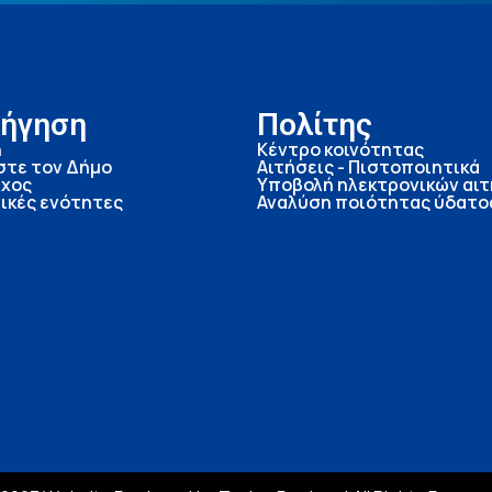
ήγηση
Πολίτης
ή
Κέντρο κοινότητας
στε τον Δήμο
Αιτήσεις - Πιστοποιητικά
χος
Υποβολή ηλεκτρονικών αι
ικές ενότητες
Αναλύση ποιότητας ύδατο