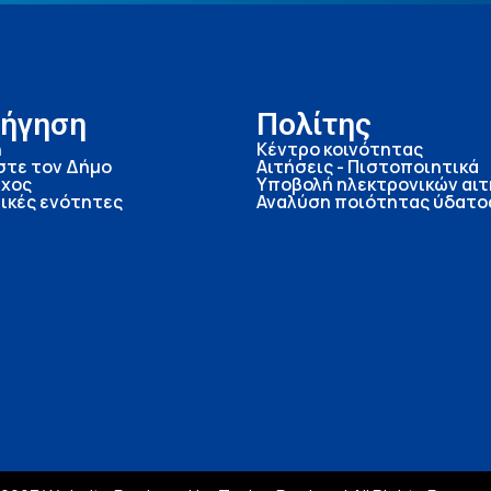
ήγηση
Πολίτης
ή
Κέντρο κοινότητας
στε τον Δήμο
Αιτήσεις - Πιστοποιητικά
χος
Υποβολή ηλεκτρονικών αι
ικές ενότητες
Αναλύση ποιότητας ύδατο