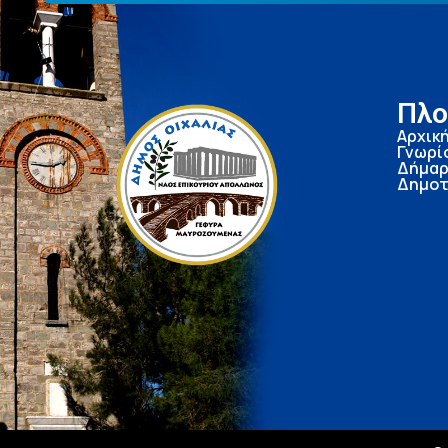
Πλο
Αρχικ
Γνωρί
Δήμαρ
Δημοτ