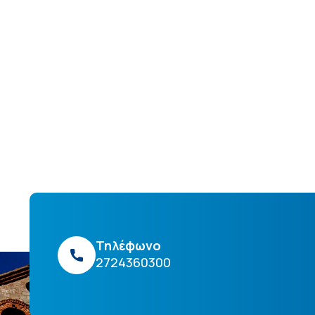
Τηλέφωνο
2724360300