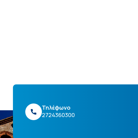
Τηλέφωνο
2724360300