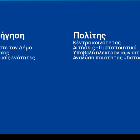
ήγηση
Πολίτης
ή
Κέντρο κοινότητας
στε τον Δήμο
Αιτήσεις - Πιστοποιητικά
χος
Υποβολή ηλεκτρονικών αι
ικές ενότητες
Αναλύση ποιότητας ύδατο