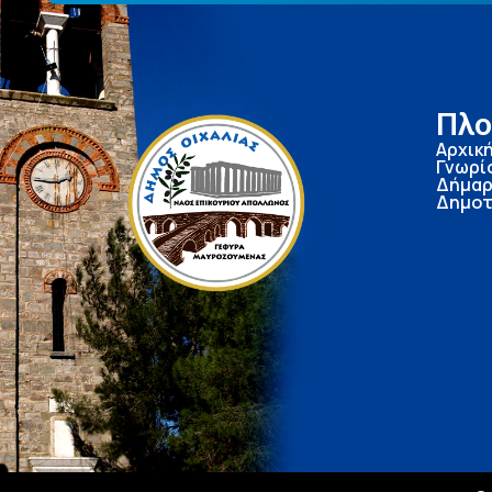
Πλο
Αρχικ
Γνωρί
Δήμαρ
Δημοτ