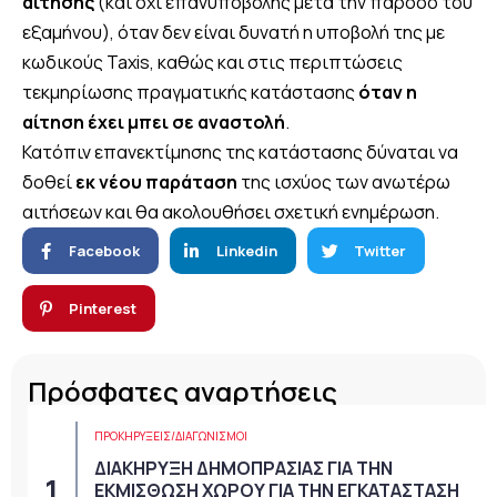
αίτησης
(και όχι επανυποβολής μετά την πάροδο του
εξαμήνου), όταν δεν είναι δυνατή η υποβολή της με
κωδικούς Taxis, καθώς και στις περιπτώσεις
τεκμηρίωσης πραγματικής κατάστασης
όταν η
αίτηση έχει μπει σε αναστολή
.
Κατόπιν επανεκτίμησης της κατάστασης δύναται να
δοθεί
εκ νέου παράταση
της ισχύος των ανωτέρω
αιτήσεων και θα ακολουθήσει σχετική ενημέρωση.
Facebook
Linkedin
Twitter
Pinterest
Πρόσφατες αναρτήσεις
ΠΡΟΚΗΡΎΞΕΙΣ/ΔΙΑΓΩΝΙΣΜΟΊ
ΔΙΑΚΗΡΥΞΗ ΔΗΜΟΠΡΑΣΙΑΣ ΓΙΑ ΤΗΝ
ΕΚΜΙΣΘΩΣΗ ΧΩΡΟΥ ΓΙΑ ΤΗΝ ΕΓΚΑΤΑΣΤΑΣΗ