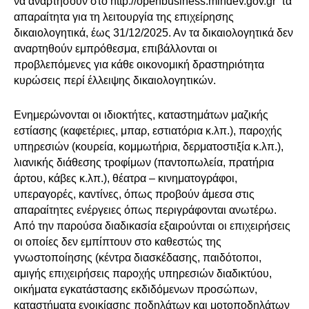
να αναρτήσουν στο
http://openbusiness.mindev.gov.gr
τα
απαραίτητα για τη λειτουργία της επιχείρησης
δικαιολογητικά, έως 31/12/2025. Αν τα δικαιολογητικά δεν
αναρτηθούν εμπρόθεσμα, επιβάλλονται οι
προβλεπόμενες για κάθε οικονομική δραστηριότητα
κυρώσεις περί έλλειψης δικαιολογητικών.
Ενημερώνονται οι ιδιοκτήτες, καταστημάτων μαζικής
εστίασης (καφετέριες, μπαρ, εστιατόρια κ.λπ.), παροχής
υπηρεσιών (κουρεία, κομμωτήρια, δερματοστιξία κ.λπ.),
λιανικής διάθεσης τροφίμων (παντοπωλεία, πρατήρια
άρτου, κάβες κ.λπ.), θέατρα – κινηματογράφοι,
υπεραγορές, καντίνες, όπως προβούν άμεσα στις
απαραίτητες ενέργειες όπως περιγράφονται ανωτέρω.
Από την παρούσα διαδικασία εξαιρούνται οι επιχειρήσεις
οι οποίες δεν εμπίπτουν στο καθεστώς της
γνωστοποίησης (κέντρα διασκέδασης, παιδότοποι,
αμιγής επιχειρήσεις παροχής υπηρεσιών διαδικτύου,
οικήματα εγκατάστασης εκδιδόμενων προσώπων,
καταστήματα ενοικίασης ποδηλάτων και μοτοποδηλάτων