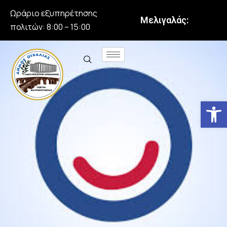
Ωράριο εξυπηρέτησης
Μελιγαλάς:
πολιτών: 8:00 – 15:00
Αν