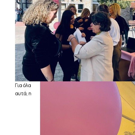
Για όλα
αυτά, η