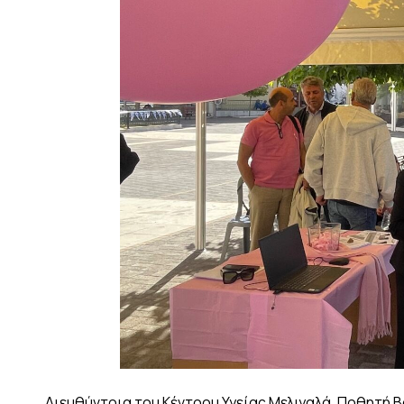
Διευθύντρια του Κέντρου Υγείας Μελιγαλά, Ποθητή 