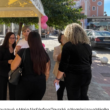
Βουτσινά, η Μαία Αλεξάνδρα Παντελή, η Νοσηλεύτρια Μάρθα