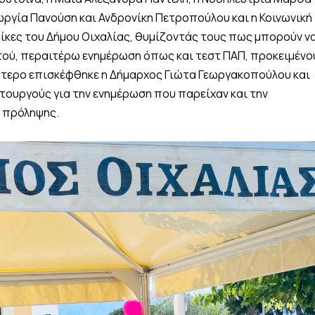
ωργία Πανούση και Ανδρονίκη Πετροπούλου και η Κοινωνική
αίκες του Δήμου Οιχαλίας, θυμίζοντάς τους πως μπορούν ν
τού, περαιτέρω ενημέρωση όπως και τεστ ΠΑΠ, προκειμένο
πτερο επισκέφθηκε η Δήμαρχος Γιώτα Γεωργακοπούλου και
ιτουργούς για την ενημέρωση που παρείχαν και την
 πρόληψης.