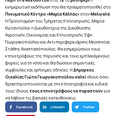
Πέμπτη 8 Αυγούστου
στις
12
το
μεσημέρι
η
ενημερωτική εκδήλωση που θα πραγματοποιηθεί στο
Πνευματικό Κέντρο «Μαρία Κάλλας»
στον
Μελιγαλά
.
Η Προϊσταμένη του Τμήματος Κτηνιατρικής, Μαρία
Κωταντούλα, η Διευθύντρια της Διεύθυνσης
Αγροτικής Οικονομίας και Κτηνιατρικής Έφη
Γεωργακοπούλου και Αντιπεριφερειάρχης Μεσσηνίας
Στάθης Αναστασόπουλος, θα ενημερώσουν τους
κτηνοτρόφους της περιοχής και τους εμπλεκόμενους
φορείς για τη νόσο και θα δώσουν σημαντικές
συμβουλές και χρήσιμες οδηγίες. Η
Δήμαρχος
Οιχαλίας Γιώτα Γεωργακοπούλου
καλεί
όλους όσοι
δραστηριοποιούνται με την κτηνοτροφία και ειδικά
τους ίδιους
τους κτηνοτρόφους
να παραστούν
για
να λάβουν τις βασικές κατευθύνσεις.
Facebook
Linkedin
Twitter