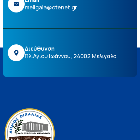
meligala@otenet.gr
Διεύθυνση
Πλ.Αγίου Ιωάννου, 24002 Μελιγαλά