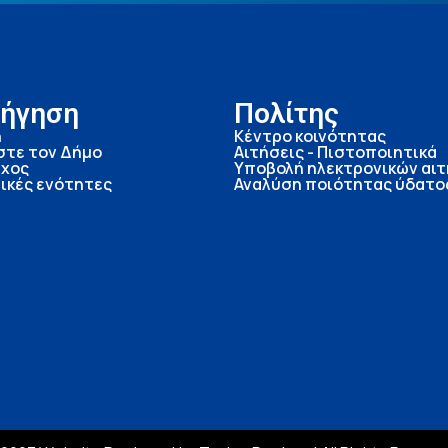
ήγηση
Πολίτης
ή
Κέντρο κοινότητας
στε τον Δήμο
Αιτήσεις - Πιστοποιητικά
χος
Υποβολή ηλεκτρονικών αι
ικές ενότητες
Αναλύση ποιότητας ύδατο