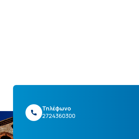
Τηλέφωνο
2724360300