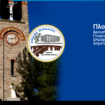
Πλο
Αρχικ
Γνωρί
Δήμαρ
Δημοτ