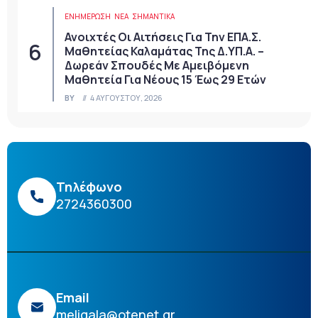
ΕΝΗΜΕΡΩΣΗ
ΝΈΑ
ΣΗΜΑΝΤΙΚΆ
Ανοιχτές Οι Αιτήσεις Για Την ΕΠΑ.Σ.
Μαθητείας Καλαμάτας Της Δ.ΥΠ.Α. –
Δωρεάν Σπουδές Με Αμειβόμενη
Μαθητεία Για Νέους 15 Έως 29 Ετών
BY
4 ΑΥΓΟΎΣΤΟΥ, 2026
Τηλέφωνο
2724360300
Email
meligala@otenet.gr