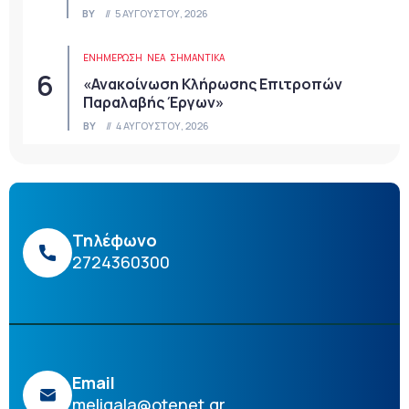
BY
5 ΑΥΓΟΎΣΤΟΥ, 2026
ΕΝΗΜΕΡΩΣΗ
ΝΈΑ
ΣΗΜΑΝΤΙΚΆ
«Ανακοίνωση Κλήρωσης Επιτροπών
Παραλαβής Έργων»
BY
4 ΑΥΓΟΎΣΤΟΥ, 2026
Τηλέφωνο
2724360300
Email
meligala@otenet.gr