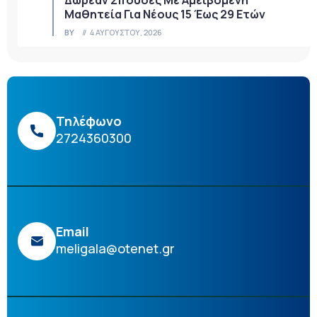
Δωρεάν Σπουδές Με Αμειβόμενη
Μαθητεία Για Νέους 15 Έως 29 Ετών
BY
4 ΑΥΓΟΎΣΤΟΥ, 2026
Τηλέφωνο
2724360300
Email
meligala@otenet.gr