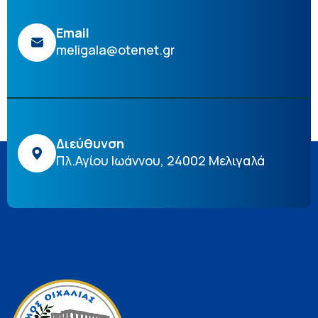
Email
meligala@otenet.gr
Διεύθυνση
Πλ.Αγίου Ιωάννου, 24002 Μελιγαλά