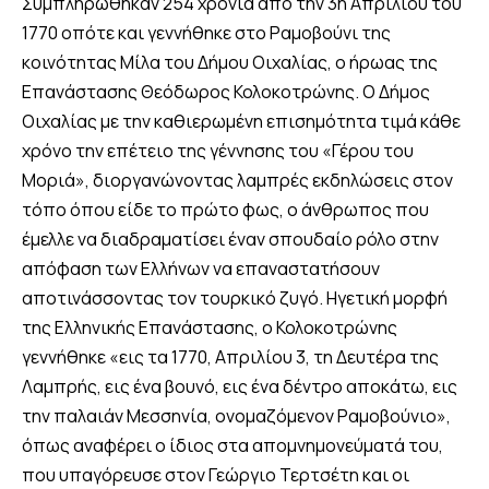
Συμπληρώθηκαν 254 χρόνια από την 3η Απριλίου του
1770 οπότε και γεννήθηκε στο Ραμοβούνι της
κοινότητας Μίλα του Δήμου Οιχαλίας, ο ήρωας της
Επανάστασης Θεόδωρος Κολοκοτρώνης. Ο Δήμος
Οιχαλίας με την καθιερωμένη επισημότητα τιμά κάθε
χρόνο την επέτειο της γέννησης του «Γέρου του
Μοριά», διοργανώνοντας λαμπρές εκδηλώσεις στον
τόπο όπου είδε το πρώτο φως, ο άνθρωπος που
έμελλε να διαδραματίσει έναν σπουδαίο ρόλο στην
απόφαση των Ελλήνων να επαναστατήσουν
αποτινάσσοντας τον τουρκικό ζυγό. Ηγετική μορφή
της Ελληνικής Επανάστασης, ο Κολοκοτρώνης
γεννήθηκε «εις τα 1770, Απριλίου 3, τη Δευτέρα της
Λαμπρής, εις ένα βουνό, εις ένα δέντρο αποκάτω, εις
την παλαιάν Μεσσηνία, ονομαζόμενον Ραμοβούνιο»,
όπως αναφέρει ο ίδιος στα απομνημονεύματά του,
που υπαγόρευσε στον Γεώργιο Τερτσέτη και οι