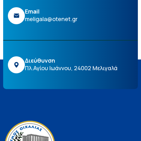
Email
meligala@otenet.gr
Διεύθυνση
Πλ.Αγίου Ιωάννου, 24002 Μελιγαλά