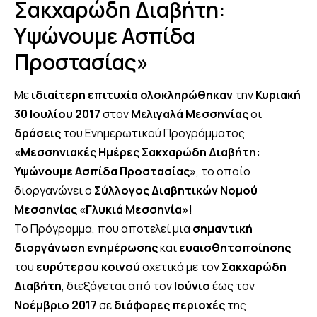
Σακχαρώδη Διαβήτη:
Υψώνουμε Ασπίδα
Προστασίας»
Με
ιδιαίτερη επιτυχία
ολοκληρώθηκαν
την
Κυριακή
30 Ιουλίου 2017
στον
Μελιγαλά
Μεσσηνίας
οι
δράσεις
του Ενημερωτικού Προγράμματος
«Μεσσηνιακές Ημέρες Σακχαρώδη Διαβήτη:
Υψώνουμε Ασπίδα Προστασίας»
, το οποίο
διοργανώνει ο
Σύλλογος Διαβητικών Νομού
Μεσσηνίας «Γλυκιά Μεσσηνία»!
Το Πρόγραμμα, που αποτελεί μια
σημαντική
διοργάνωση
ενημέρωσης
και
ευαισθητοποίησης
του
ευρύτερου κοινού
σχετικά με τον
Σακχαρώδη
Διαβήτη
, διεξάγεται από τον
Ιούνιο
έως τον
Νοέμβριο 2017
σε
διάφορες περιοχές
της