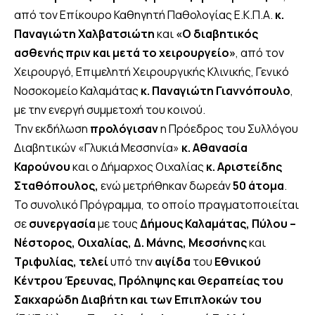
από τον Επίκουρο Καθηγητή Παθολογίας Ε.Κ.Π.Α.
κ.
Παναγιώτη Χαλβατσιώτη
και
«Ο διαβητικός
ασθενής πριν και μετά το χειρουργείο»
, από τον
Χειρουργό, Επιμελητή Χειρουργικής Κλινικής, Γενικό
Νοσοκομείο Καλαμάτας
κ. Παναγιώτη Γιαννόπουλο
,
με την ενεργή συμμετοχή του κοινού.
Την εκδήλωση
προλόγισαν
η Πρόεδρος του Συλλόγου
Διαβητικών «Γλυκιά Μεσσηνία»
κ. Αθανασία
Καρούνου
και ο Δήμαρχος Οιχαλίας
κ. Αριστείδης
Σταθόπουλος,
ενώ μετρήθηκαν δωρεάν
50 άτομα
.
Το συνολικό Πρόγραμμα, το οποίο πραγματοποιείται
σε
συνεργασία
με τους
Δήμους Καλαμάτας, Πύλου –
Νέστορος, Οιχαλίας, Δ. Μάνης, Μεσσήνης
και
Τριφυλίας, τελεί
υπό την
αιγίδα
του
Εθνικού
Κέντρου Έρευνας, Πρόληψης και Θεραπείας του
Σακχαρώδη Διαβήτη και των Επιπλοκών του