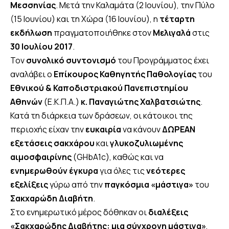
Μεσσηνίας
. Μετά την Καλαμάτα (2 Ιουνίου), την Πύλο
(15 Ιουνίου) και τη Χώρα (16 Ιουνίου), η
τέταρτη
εκδήλωση
πραγματοποιήθηκε στον
Μελιγαλά
στις
30 Ιουλίου 2017
.
Τον
συνολικό συντονισμό
του Προγράμματος έχει
αναλάβει ο
Επίκουρος Καθηγητής Παθολογίας
του
Εθνικού & Καποδιστριακού Πανεπιστημίου
Αθηνών
(Ε.Κ.Π.Α.)
κ. Παναγιώτης Χαλβατσιώτης
.
Κατά τη διάρκεια των δράσεων, οι κάτοικοι της
περιοχής είχαν την
ευκαιρία
να κάνουν
ΔΩΡΕΑΝ
εξετάσεις σακχάρου
και
γλυκοζυλιωμένης
αιμοσφαιρίνης
(GHbA1c), καθώς και να
ενημερωθούν έγκυρα
για όλες τις
νεότερες
εξελίξεις
γύρω από την
παγκόσμια «μάστιγα»
του
Σακχαρώδη Διαβήτη
.
Στο ενημερωτικό μέρος δόθηκαν οι
διαλέξεις
«Σακχαρώδης Διαβήτης: μια σύγχρονη μάστιγα»
,