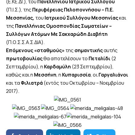
(Ε.ΚΕ.ΔΙ.), του
Πανελληνίου Ιατρικού Συλλόγου
(Π.Ι.Σ.), της
Περιφέρειας Πελοποννήσου – Π.Ε.
Μεσσηνίας,
του
Ιατρικού Συλλόγου Μεσσηνίας
και
της
Πανελλήνιας Ομοσπονδίας Σωματείων –
Συλλόγων Ατόμων Με Σακχαρώδη Διαβήτη
(Π.Ο.Σ.Σ.Α.Σ.ΔΙΑ).
Επόμενους «σταθμούς»
της
σημαντικής
αυτής
πρωτοβουλίας
θα αποτελέσουν το
Πεταλίδι
(2
Σεπτεμβρίου), η
Καρδαμύλη
(23 Σεπτεμβρίου),
καθώς και η
Μεσσήνη
, η
Κυπαρισσία
, οι
Γαργαλιάνοι
και τα
Φιλιατρά
(εντός του Οκτωβρίου – Νοεμβρίου
2017).