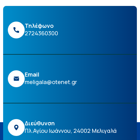
Τηλέφωνο
2724360300
Email
meligala@otenet.gr
Διεύθυνση
Πλ.Αγίου Ιωάννου, 24002 Μελιγαλά