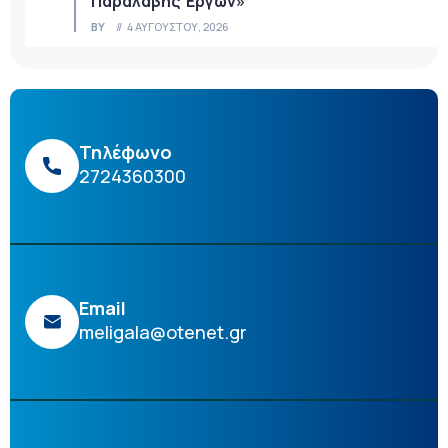
Παραλαβής Έργων»
BY
4 ΑΥΓΟΎΣΤΟΥ, 2026
Τηλέφωνο
2724360300
Email
meligala@otenet.gr