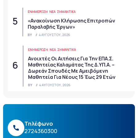
ΕΝΗΜΕΡΩΣΗ
ΝΈΑ
ΣΗΜΑΝΤΙΚΆ
«Ανακοίνωση Κλήρωσης Επιτροπών
Παραλαβής Έργων»
BY
4 ΑΥΓΟΎΣΤΟΥ, 2026
ΕΝΗΜΕΡΩΣΗ
ΝΈΑ
ΣΗΜΑΝΤΙΚΆ
Ανοιχτές Οι Αιτήσεις Για Την ΕΠΑ.Σ.
Μαθητείας Καλαμάτας Της Δ.ΥΠ.Α. –
Δωρεάν Σπουδές Με Αμειβόμενη
Μαθητεία Για Νέους 15 Έως 29 Ετών
BY
4 ΑΥΓΟΎΣΤΟΥ, 2026
Τηλέφωνο
2724360300