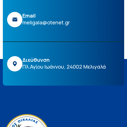
Email
meligala@otenet.gr
Διεύθυνση
Πλ.Αγίου Ιωάννου, 24002 Μελιγαλά