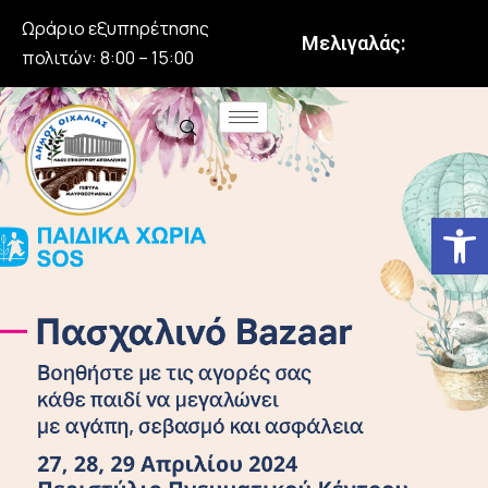
Ωράριο εξυπηρέτησης
Μελιγαλάς:
πολιτών: 8:00 – 15:00
Αν