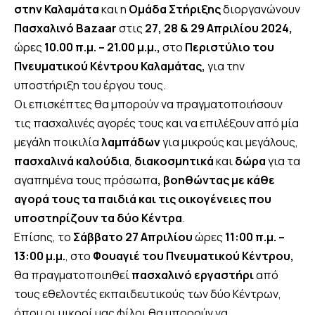
στην Καλαμάτα
και η
Ομάδα Στήριξης
διοργανώνουν
Πασχαλινό Bazaar
στις
27, 28 & 29 Απριλίου 2024,
ώρες
10.00 π.μ. – 21.00 μ.μ.,
στο
Περιστύλιο του
Πνευματικού Κέντρου Καλαμάτας,
για την
υποστήριξη του έργου τους.
Οι επισκέπτες θα μπορούν να πραγματοποιήσουν
τις πασχαλινές αγορές τους και να επιλέξουν από μία
μεγάλη ποικιλία
λαμπάδων
για μικρούς και μεγάλους,
πασχαλινά καλούδια
,
διακοσμητικά
και
δώρα
για τα
αγαπημένα τους πρόσωπα
, βοηθώντας με κάθε
αγορά
τους τα παιδιά και τις οικογένειες που
υποστηρίζουν τα δύο Κέντρα
.
Επίσης, το
Σάββατο 27 Απριλίου
ώρες
11:00 π.μ. –
13:00 μ.μ.
, στο
Φουαγιέ του Πνευματικού Κέντρου,
θα πραγματοποιηθεί
πασχαλινό εργαστήρι
από
τους εθελοντές εκπαιδευτικούς των δύο Κέντρων,
όπου οι μικροί μας φίλοι θα μπορούν να