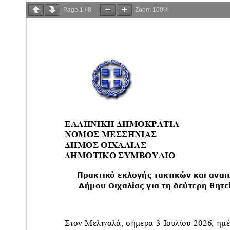
Page
1
/
8
Zoom
100%