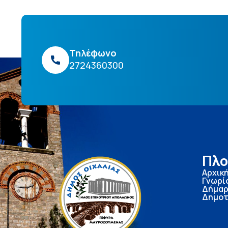
Τηλέφωνο
2724360300
Πλο
Αρχικ
Γνωρί
Δήμαρ
Δημοτ