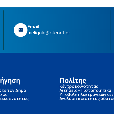
Email
meligala@otenet.gr
ήγηση
Πολίτης
ή
Κέντρο κοινότητας
στε τον Δήμο
Αιτήσεις - Πιστοποιητικά
χος
Υποβολή ηλεκτρονικών αι
ικές ενότητες
Αναλύση ποιότητας ύδατο