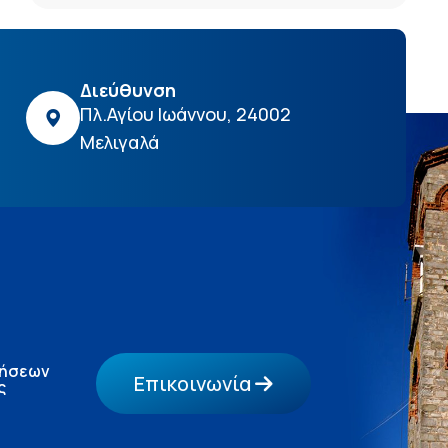
Διεύθυνση
Πλ.Αγίου Ιωάννου, 24002
Μελιγαλά
τήσεων
Επικοινωνία
ς