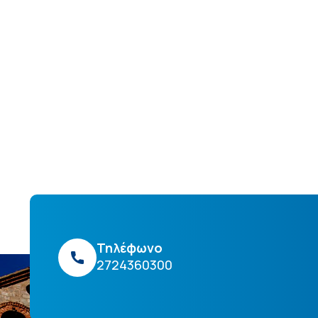
Τηλέφωνο
2724360300