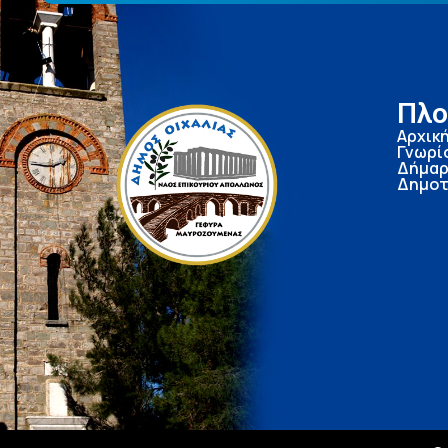
Πλο
Αρχικ
Γνωρί
Δήμαρ
Δημοτ