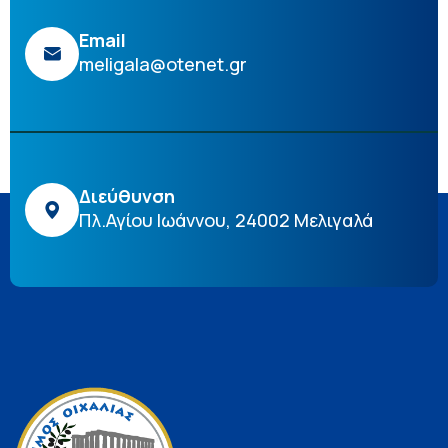
Email
meligala@otenet.gr
Διεύθυνση
Πλ.Αγίου Ιωάννου, 24002 Μελιγαλά