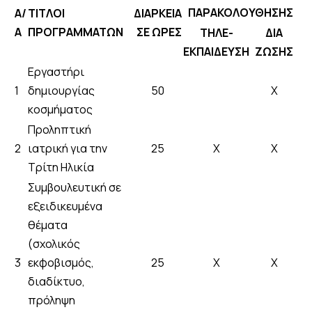
ΠΑΡΑΚΟΛΟΥΘΗΣΗΣ
Α/
ΤΙΤΛΟΙ
ΔΙΑΡΚΕΙΑ
Α
ΠΡΟΓΡΑΜΜΑΤΩΝ
ΣΕ ΩΡΕΣ
ΤΗΛΕ-
ΔΙΑ
ΕΚΠΑΙΔΕΥΣΗ
ΖΩΣΗΣ
Εργαστήρι
1
δημιουργίας
50
Χ
κοσμήματος
Προληπτική
2
ιατρική για την
25
X
Χ
Τρίτη Ηλικία
Συμβουλευτική σε
εξειδικευμένα
θέματα
(σχολικός
3
εκφοβισμός,
25
Χ
Χ
διαδίκτυο,
πρόληψη