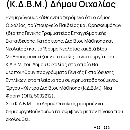
(Κ.Δ.Β.Μ.) Δήμου Οιχαλίας
Ενημερώνουμε κάθε ενδιαφερόμενο ότι ο Δήμος
Οιχαλίας, το Υπουργείο Παιδείας και Θρησκευμάτων
(διά της Γενικής Γραμματείας Επαγγελματικής
Εκπαίδευσης, Κατάρτισης, Διά Βίου Μάθησης και
Νεολαίας) και το Ίδρυμα Νεολαίας και Διά Βίου
Μάθησης συνεχίζουν επιτυχώς τη λειτουργία του
Κ.Δ.Β.Μ. του Δήμου Οιχαλίας στο οποίο θα
υλοποιηθούν προγράμματα Γενικής Εκπαίδευσης
Ενηλίκων, στο πλαίσιο του συγχρηματοδοτούμενου
Έργου «Κέντρα Διά Βίου Μάθησης (Κ.Δ.Β.Μ.)-Νέα
Φάση» (ΟΠΣ 5002212).
Στο Κ.Δ.Β.Μ. του Δήμου Οιχαλίας μπορούν να
δημιουργηθούν τμήματα, σύμφωνα με τον πίνακα που
ακολουθεί:
ΤΡΟΠΟΣ