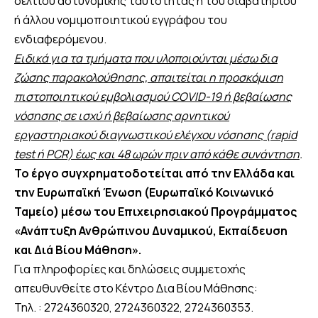
δελτίου αστυνομικής ταυτότητας ή του διαβατηρίου
ή άλλου νομιμοποιητικού εγγράφου του
ενδιαφερόμενου.
Ειδικά για τα τμήματα που υλοποιούνται μέσω δια
ζώσης παρακολούθησης, απαιτείται η προσκόμιση
πιστοποιητικού εμβολιασμού COVID-19 ή βεβαίωσης
νόσησης σε ισχύ ή βεβαίωσης αρνητικού
εργαστηριακού διαγνωστικού ελέγχου νόσησης (rapid
test ή PCR) έως και 48 ωρών πριν από κάθε συνάντηση
.
Το έργο συγχρηματοδοτείται από την Ελλάδα και
την Ευρωπαϊκή Ένωση (Ευρωπαϊκό Κοινωνικό
Ταμείο) μέσω του Επιχειρησιακού Προγράμματος
«Ανάπτυξη Ανθρώπινου Δυναμικού, Εκπαίδευση
και Διά Βίου Μάθηση».
Για πληροφορίες και δηλώσεις συμμετοχής
απευθυνθείτε στο Κέντρο Δια Βίου Μάθησης:
Τηλ. : 2724360320, 2724360322, 2724360353.