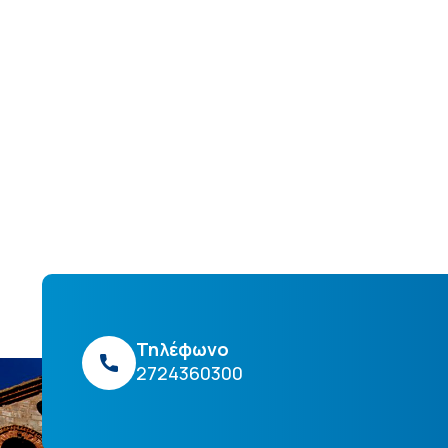
Τηλέφωνο
2724360300