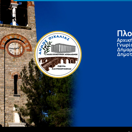
Πλο
Αρχικ
Γνωρί
Δήμαρ
Δημοτ