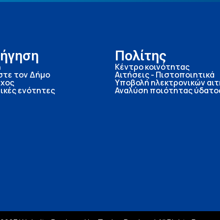
ήγηση
Πολίτης
ή
Κέντρο κοινότητας
στε τον Δήμο
Αιτήσεις - Πιστοποιητικά
χος
Υποβολή ηλεκτρονικών αι
ικές ενότητες
Αναλύση ποιότητας ύδατο