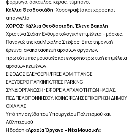
φόρμιγγα, άσκαυλος, κέρας, τύμπανο.
Κάλλια Θεοδοσιάδη:
Χορογραφία και χορός και
απαγγελία
ΧΟΡΟΣ: Κάλλια Θεοδοσιάδη, Έλενα Βακάλη
Χριστίνα Σιάκη: Ενδυματολογική επιμέλεια – μάσκες.
Παναγιώτης και Μιχάλης Στέφος: Επιστημονική
έρευνα, ανακατασκευή αρχαίων οργάνων,
πρωτότυπες μουσικές και ενορχηστρωτική επιμέλεια
αρχαίων κειμένων.
ΕΙΣΟΔΟΣ ΕΛΕΥΘΕΡΗ/FREE ADMITTANCE
ΕΛΕΥΘΕΡO ΠΑΡΚΙΝΓΚ/FREE PARKING
ΣΥΝΔΙΟΡΓΑΝΩΣΗ : ΕΦΟΡΕΙΑ ΑΡΧΑΙΟΤΗΤΩΝ ΗΛΕΙΑΣ,
ΠΕΔ ΠΕΛΟΠΟΝΝΗΣΟΥ, ΚΟΙΝΩΦΕΛΗΣ ΕΠΙΧΕΙΡΗΣΗ ΔΗΜΟΥ
ΟΙΧΑΛΙΑΣ
Υπό την αιγίδα του Υπουργείου Πολιτισμού και
Αθλητισμού
Η δράση
«Αρχαία Όργανα – Νέα Μουσική»