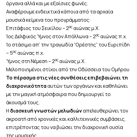
όργανα αλλά και με εξαίσιες φωνές.
Αναφέρουμε ενδεικτικά κάποια από τα αρχαία
μουσικά κείμενα του προγράμματος:
ος
Επιτάφιος του Σεικίλου – 2
αιώνας μ.Χ.
ος
1ος Δελφικός Ύμνος στον Απόλλωνα – 2
αιώνας π.χ.
1ο στάσιμο απ’ την τραγωδία “Ορέστης” του Ευριπίδη
ος
– 5
αιώνας π.χ.
ος
Ύμνος στη Νέμεση – 2
αιώνας μ.Χ.
Μελοποιημένοι στίχοι από την Οδύσσεια του Ομήρου
Το πέρασμα στις νέες συνθέσεις
επιβεβαιώνει τη
διαχρονικότητα
αυτών των οργάνων και καθηλώνει
με την μαγική ατμόσφαιρα που δημιουργεί το
άκουσμά τους.
Η
διασκευή γνωστών μελωδιών
απελευθερώνει τον
ακροατή από χρονικές και καλλιτεχνικές συμβάσεις,
επιτρέποντας του να βιώσει την διαχρονική ουσία
της μουσικής.