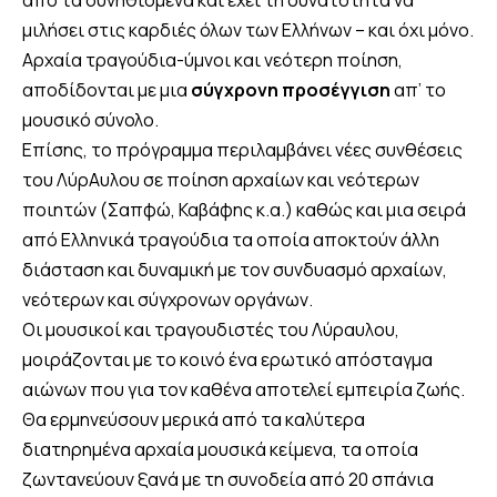
από τα συνηθισμένα και έχει τη δυνατότητα να
μιλήσει στις καρδιές όλων των Ελλήνων – και όχι μόνο.
Αρχαία τραγούδια-ύμνοι και νεότερη ποίηση,
αποδίδονται με μια
σύγχρονη προσέγγιση
απ’ το
μουσικό σύνολο.
Επίσης, το πρόγραμμα περιλαμβάνει νέες συνθέσεις
του ΛύρΑυλου σε ποίηση αρχαίων και νεότερων
ποιητών (Σαπφώ, Καβάφης κ.α.) καθώς και μια σειρά
από Ελληνικά τραγούδια τα οποία αποκτούν άλλη
διάσταση και δυναμική με τον συνδυασμό αρχαίων,
νεότερων και σύγχρονων οργάνων.
Οι μουσικοί και τραγουδιστές του Λύραυλου,
μοιράζονται με το κοινό ένα ερωτικό απόσταγμα
αιώνων που για τον καθένα αποτελεί εμπειρία ζωής.
Θα ερμηνεύσουν μερικά από τα καλύτερα
διατηρημένα αρχαία μουσικά κείμενα, τα οποία
ζωντανεύουν ξανά με τη συνοδεία από 20 σπάνια