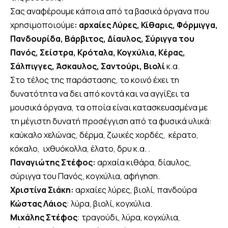
Σας αναφέρουμε κάποια από τα βασικά όργανα που
χρησιμοποιούμε
: αρχαίες Λύρες, Κίθαρις, Φόρμιγγα,
Πανδουρίδα, Βάρβιτος, Δίαυλος, Σύριγγα του
Πανός, Σείστρα, Κρόταλα, Κογχύλια, Κέρας,
Σάλπιγγες, Άσκαυλος, Σαντούρι, Βιολί
κ.α.
Στο τέλος της παράστασης, το κοινό έχει τη
δυνατότητα να δει από κοντά και να αγγίξει τα
μουσικά όργανα, τα οποία είναι κατασκευασμένα με
τη μέγιστη δυνατή προσέγγιση από τα φυσικά υλικά:
καύκαλο χελώνας, δέρμα, ζωικές χορδές, κέρατο,
κόκαλο, ιχθυόκολλα, έλατο, δρυ κ.α. .
Παναγιώτης Στέφος:
αρχαία κιθάρα, δίαυλος,
σύριγγα του Πανός, κογχύλια, αφήγηση.
Χριστίνα Σιάκη:
αρχαίες λύρες, βιολί, πανδούρα
Κώστας Λάιος
: λύρα, βιολί, κογχύλια.
Μιχάλης Στέφος
: τραγούδι, λύρα, κογχύλια,