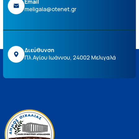
Email
meligala@otenet.gr
Διεύθυνση
Πλ.Αγίου Ιωάννου, 24002 Μελιγαλά