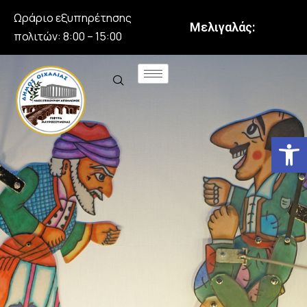
Ωράριο εξυπηρέτησης
Μελιγαλάς:
πολιτών: 8:00 – 15:00
Αν