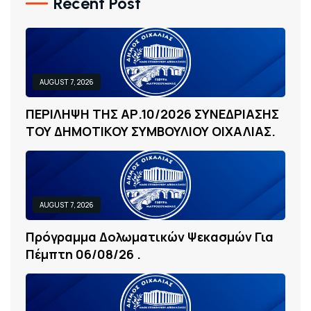
Recent Post
AUGUST 7, 2026
Π
Ε
Ρ
Ι
Λ
Η
Ψ
Η
Τ
Η
Σ
Α
Ρ
.
1
0
/
2
0
2
6
Σ
Υ
Ν
Ε
Δ
Ρ
Ι
Α
Σ
Η
Σ
Τ
Ο
Υ
Δ
Η
Μ
Ο
Τ
Ι
Κ
Ο
Υ
Σ
Υ
Μ
Β
Ο
Υ
Λ
Ι
Ο
Υ
Ο
Ι
Χ
Α
Λ
Ι
Α
Σ
.
AUGUST 7, 2026
Π
Ρ
Ό
Γ
Ρ
Α
Μ
Μ
Α
Δ
Ο
Λ
Ω
Μ
Α
Τ
Ι
Κ
Ώ
Ν
Ψ
Ε
Κ
Α
Σ
Μ
Ώ
Ν
Γ
Ι
Α
Π
Έ
Μ
Π
Τ
Η
0
6
/
0
8
/
2
6
.