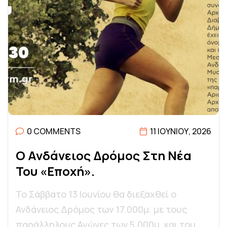
0 COMMENTS
11 ΙΟΥΝΊΟΥ, 2026
Ο
Α
Ν
Δ
Ά
Ν
Ε
Ι
Ο
Σ
Δ
Ρ
Ό
Μ
Ο
Σ
Σ
Τ
Η
Ν
Έ
Α
Τ
Ο
Υ
«
Ε
Π
Ο
Χ
Ή
»
.
Το Σάββατο 13 Ιουνίου θα διεξαχθεί ο
Ανδάνειος Δρόμος των 17.000μ. με τους
παράλληλους Αγώνες των 5.000μ. και του