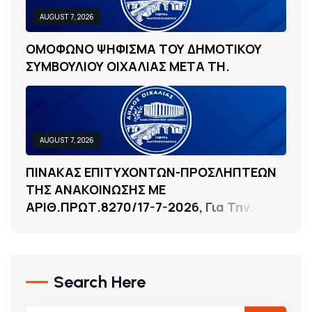
AUGUST 7, 2026
Ο
Μ
Ο
Φ
Ω
Ν
Ο
Ψ
Η
Φ
Ι
Σ
Μ
Α
Τ
Ο
Υ
Δ
Η
Μ
Ο
Τ
Ι
Κ
Ο
Υ
Σ
Υ
Μ
Β
Ο
Υ
Λ
Ι
Ο
Υ
Ο
Ι
Χ
Α
Λ
Ι
Α
Σ
Μ
Ε
Τ
Α
Τ
Η
.
AUGUST 7, 2026
Π
Ι
Ν
Α
Κ
Α
Σ
Ε
Π
Ι
Τ
Υ
Χ
Ο
Ν
Τ
Ω
Ν
-
Π
Ρ
Ο
Σ
Λ
Η
Π
Τ
Ε
Ω
Ν
Τ
Η
Σ
Α
Ν
Α
Κ
Ο
Ι
Ν
Ω
Σ
Η
Σ
Μ
Ε
Α
Ρ
Ι
Θ
.
Π
Ρ
Ω
Τ
.
8
2
7
0
/
1
7
-
7
-
2
0
2
6
,
Γ
Ι
Α
Τ
Η
Ν
.
Search Here