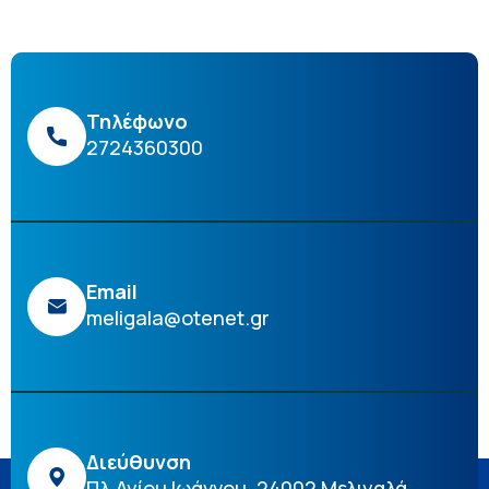
Τηλέφωνο
2724360300
Email
meligala@otenet.gr
Διεύθυνση
Πλ.Αγίου Ιωάννου, 24002 Μελιγαλά