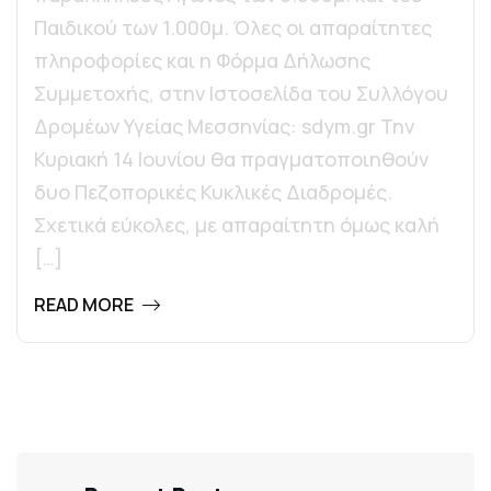
Παιδικού των 1.000μ. Όλες οι απαραίτητες
πληροφορίες και η Φόρμα Δήλωσης
Συμμετοχής, στην Ιστοσελίδα του Συλλόγου
Δρομέων Υγείας Μεσσηνίας: sdym.gr Την
Κυριακή 14 Ιουνίου θα πραγματοποιηθούν
δυο Πεζοπορικές Κυκλικές Διαδρομές.
Σχετικά εύκολες, με απαραίτητη όμως καλή
[…]
READ MORE