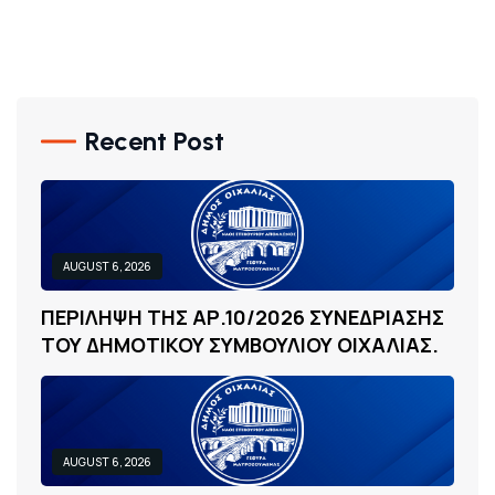
Recent Post
AUGUST 6, 2026
Π
Ε
Ρ
Ι
Λ
Η
Ψ
Η
Τ
Η
Σ
Α
Ρ
.
1
0
/
2
0
2
6
Σ
Υ
Ν
Ε
Δ
Ρ
Ι
Α
Σ
Η
Σ
Τ
Ο
Υ
Δ
Η
Μ
Ο
Τ
Ι
Κ
Ο
Υ
Σ
Υ
Μ
Β
Ο
Υ
Λ
Ι
Ο
Υ
Ο
Ι
Χ
Α
Λ
Ι
Α
Σ
.
AUGUST 6, 2026