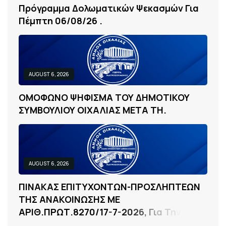
Π
Ρ
Ό
Γ
Ρ
Α
Μ
Μ
Α
Δ
Ο
Λ
Ω
Μ
Α
Τ
Ι
Κ
Ώ
Ν
Ψ
Ε
Κ
Α
Σ
Μ
Ώ
Ν
Γ
Ι
Α
Π
Έ
Μ
Π
Τ
Η
0
6
/
0
8
/
2
6
.
AUGUST 6, 2026
Ο
Μ
Ο
Φ
Ω
Ν
Ο
Ψ
Η
Φ
Ι
Σ
Μ
Α
Τ
Ο
Υ
Δ
Η
Μ
Ο
Τ
Ι
Κ
Ο
Υ
Σ
Υ
Μ
Β
Ο
Υ
Λ
Ι
Ο
Υ
Ο
Ι
Χ
Α
Λ
Ι
Α
Σ
Μ
Ε
Τ
Α
Τ
Η
.
AUGUST 6, 2026
Π
Ι
Ν
Α
Κ
Α
Σ
Ε
Π
Ι
Τ
Υ
Χ
Ο
Ν
Τ
Ω
Ν
-
Π
Ρ
Ο
Σ
Λ
Η
Π
Τ
Ε
Ω
Ν
Τ
Η
Σ
Α
Ν
Α
Κ
Ο
Ι
Ν
Ω
Σ
Η
Σ
Μ
Ε
Α
Ρ
Ι
Θ
.
Π
Ρ
Ω
Τ
.
8
2
7
0
/
1
7
-
7
-
2
0
2
6
,
Γ
Ι
Α
Τ
Η
Ν
.