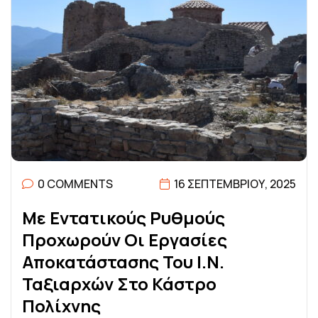
0 COMMENTS
16 ΣΕΠΤΕΜΒΡΊΟΥ, 2025
Μ
Ε
Ε
Ν
Τ
Α
Τ
Ι
Κ
Ο
Ύ
Σ
Ρ
Υ
Θ
Μ
Ο
Ύ
Σ
Π
Ρ
Ο
Χ
Ω
Ρ
Ο
Ύ
Ν
Ο
Ι
Ε
Ρ
Γ
Α
Σ
Ί
Ε
Σ
Α
Π
Ο
Κ
Α
Τ
Ά
Σ
Τ
Α
Σ
Η
Σ
Τ
Ο
Υ
Ι
.
Ν
.
Τ
Α
Ξ
Ι
Α
Ρ
Χ
Ώ
Ν
Σ
Τ
Ο
Κ
Ά
Σ
Τ
Ρ
Ο
Π
Ο
Λ
Ί
Χ
Ν
Η
Σ