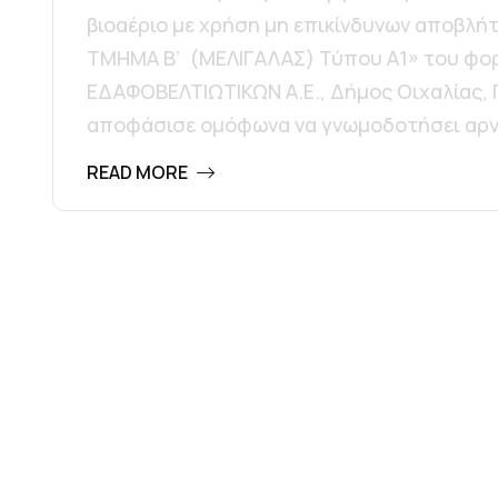
βιοαέριο με χρήση μη επικίνδυνων αποβλή
ΤΜΗΜΑ Β’ (ΜΕΛΙΓΑΛΑΣ) Τύπου Α1» του φο
ΕΔΑΦΟΒΕΛΤΙΩΤΙΚΩΝ Α.Ε., Δήμος Οιχαλίας, 
αποφάσισε ομόφωνα να γνωμοδοτήσει αρνητ
READ MORE