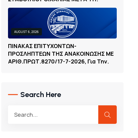
AUGUST 6, 2026
Π
Ι
Ν
Α
Κ
Α
Σ
Ε
Π
Ι
Τ
Υ
Χ
Ο
Ν
Τ
Ω
Ν
-
Π
Ρ
Ο
Σ
Λ
Η
Π
Τ
Ε
Ω
Ν
Τ
Η
Σ
Α
Ν
Α
Κ
Ο
Ι
Ν
Ω
Σ
Η
Σ
Μ
Ε
Α
Ρ
Ι
Θ
.
Π
Ρ
Ω
Τ
.
8
2
7
0
/
1
7
-
7
-
2
0
2
6
,
Γ
Ι
Α
Τ
Η
Ν
.
Search Here