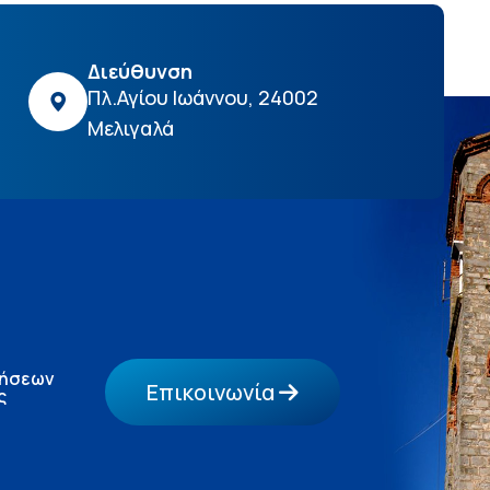
Διεύθυνση
Πλ.Αγίου Ιωάννου, 24002
Μελιγαλά
τήσεων
Επικοινωνία
ς