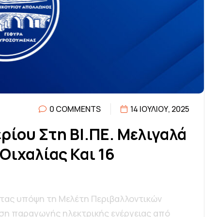
0 COMMENTS
14 ΙΟΥΛΊΟΥ, 2025
Ε
Ρ
Ί
Ο
Υ
Σ
Τ
Η
Β
Ι
.
Π
Ε
.
Μ
Ε
Λ
Ι
Γ
Α
Λ
Ά
Ο
Ι
Χ
Α
Λ
Ί
Α
Σ
Κ
Α
Ι
1
6
ντας υπόψη τη Μελέτη Περιβαλλοντικών
ση παραγωγής ηλεκτρικής ενέργειας από