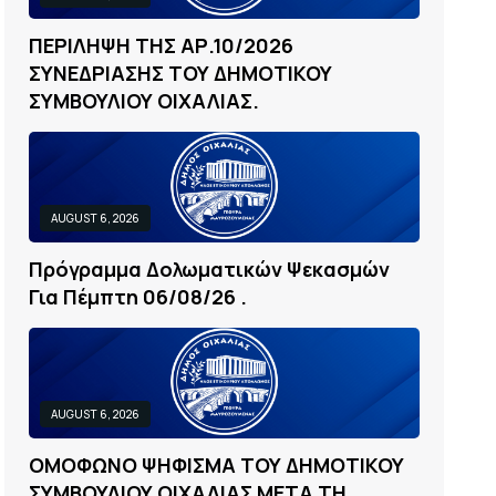
Π
Ε
Ρ
Ι
Λ
Η
Ψ
Η
Τ
Η
Σ
Α
Ρ
.
1
0
/
2
0
2
6
Σ
Υ
Ν
Ε
Δ
Ρ
Ι
Α
Σ
Η
Σ
Τ
Ο
Υ
Δ
Η
Μ
Ο
Τ
Ι
Κ
Ο
Υ
Σ
Υ
Μ
Β
Ο
Υ
Λ
Ι
Ο
Υ
Ο
Ι
Χ
Α
Λ
Ι
Α
Σ
.
AUGUST 6, 2026
Π
Ρ
Ό
Γ
Ρ
Α
Μ
Μ
Α
Δ
Ο
Λ
Ω
Μ
Α
Τ
Ι
Κ
Ώ
Ν
Ψ
Ε
Κ
Α
Σ
Μ
Ώ
Ν
Γ
Ι
Α
Π
Έ
Μ
Π
Τ
Η
0
6
/
0
8
/
2
6
.
AUGUST 6, 2026
Ο
Μ
Ο
Φ
Ω
Ν
Ο
Ψ
Η
Φ
Ι
Σ
Μ
Α
Τ
Ο
Υ
Δ
Η
Μ
Ο
Τ
Ι
Κ
Ο
Υ
Σ
Υ
Μ
Β
Ο
Υ
Λ
Ι
Ο
Υ
Ο
Ι
Χ
Α
Λ
Ι
Α
Σ
Μ
Ε
Τ
Α
Τ
Η
.