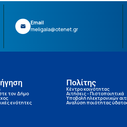
Email
meligala@otenet.gr
ήγηση
Πολίτης
ή
Κέντρο κοινότητας
στε τον Δήμο
Αιτήσεις - Πιστοποιητικά
χος
Υποβολή ηλεκτρονικών αι
ικές ενότητες
Αναλύση ποιότητας ύδατο