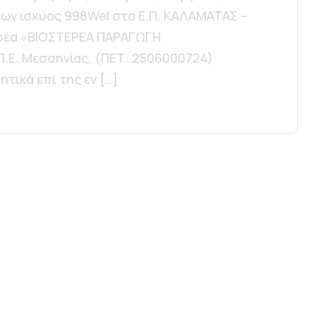
των ισχύος 998Wel στο Ε.Π. ΚΑΛΑΜΑΤΑΣ –
ρέα «ΒΙΟΣΤΕΡΕΑ ΠΑΡΑΓΩΓΗ
Π.Ε. Μεσσηνίας, (ΠΕΤ: 2506000724)
ικά επί της εν […]