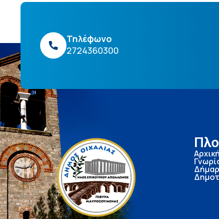
Τηλέφωνο
2724360300
Πλο
Αρχικ
Γνωρί
Δήμαρ
Δημοτ