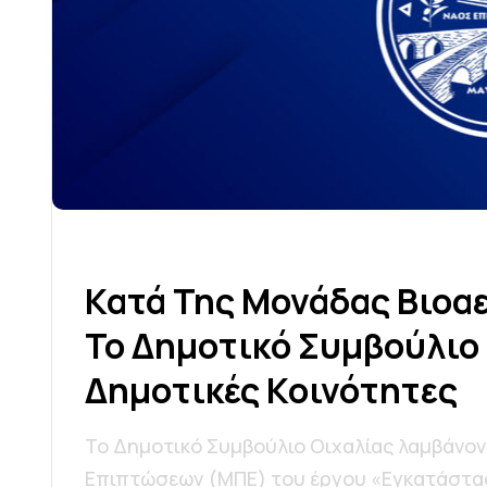
Κ
Α
Τ
Ά
Τ
Η
Σ
Μ
Ο
Ν
Ά
Δ
Α
Σ
Β
Ι
Ο
Α
Τ
Ο
Δ
Η
Μ
Ο
Τ
Ι
Κ
Ό
Σ
Υ
Μ
Β
Ο
Ύ
Λ
Ι
Ο
Δ
Η
Μ
Ο
Τ
Ι
Κ
Έ
Σ
Κ
Ο
Ι
Ν
Ό
Τ
Η
Τ
Ε
Σ
Το Δημοτικό Συμβούλιο Οιχαλίας λαμβάνο
Επιπτώσεων (ΜΠΕ) του έργου «Εγκατάστα