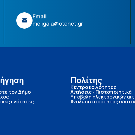
Email
meligala@otenet.gr
ήγηση
Πολίτης
ή
Κέντρο κοινότητας
στε τον Δήμο
Αιτήσεις - Πιστοποιητικά
χος
Υποβολή ηλεκτρονικών αι
ικές ενότητες
Αναλύση ποιότητας ύδατο