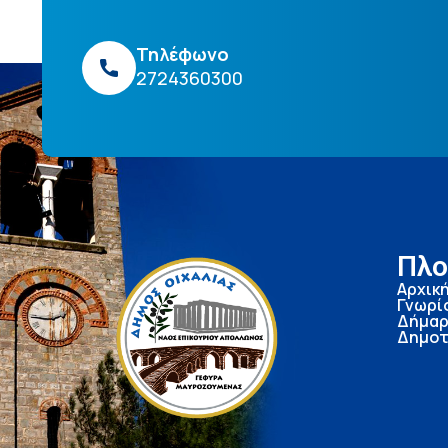
Τηλέφωνο
2724360300
Πλο
Αρχικ
Γνωρί
Δήμαρ
Δημοτ