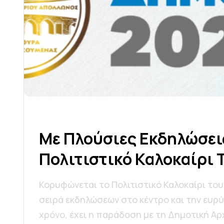
Μ
Ε
Π
Λ
Ο
Ύ
Σ
Ι
Ε
Σ
Ε
Κ
Δ
Η
Λ
Ώ
Σ
Ε
Ι
Π
Ο
Λ
Ι
Τ
Ι
Σ
Τ
Ι
Κ
Ό
Κ
Α
Λ
Ο
Κ
Α
Ί
Ρ
Ι
Κορυφώνεται το Πολιτιστικό Καλοκαίρι του
σειρά εκδηλώσεων στο κέντρο και την ευρ
χρόνο, έχει η παράδοση με τη Δημοτική Αρ