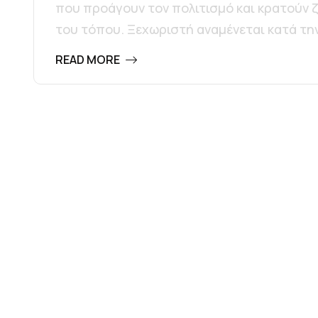
που προάγουν τον πολιτισμό και κρατούν ζ
του τόπου. Ξεχωριστή αναμένεται κατά την
READ MORE