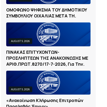
Ο
Μ
Ο
Φ
Ω
Ν
Ο
Ψ
Η
Φ
Ι
Σ
Μ
Α
Τ
Ο
Υ
Δ
Η
Μ
Ο
Τ
Ι
Κ
Ο
Υ
Σ
Υ
Μ
Β
Ο
Υ
Λ
Ι
Ο
Υ
Ο
Ι
Χ
Α
Λ
Ι
Α
Σ
Μ
Ε
Τ
Α
Τ
Η
.
AUGUST 5, 2026
Π
Ι
Ν
Α
Κ
Α
Σ
Ε
Π
Ι
Τ
Υ
Χ
Ο
Ν
Τ
Ω
Ν
-
Π
Ρ
Ο
Σ
Λ
Η
Π
Τ
Ε
Ω
Ν
Τ
Η
Σ
Α
Ν
Α
Κ
Ο
Ι
Ν
Ω
Σ
Η
Σ
Μ
Ε
Α
Ρ
Ι
Θ
.
Π
Ρ
Ω
Τ
.
8
2
7
0
/
1
7
-
7
-
2
0
2
6
,
Γ
Ι
Α
Τ
Η
Ν
.
AUGUST 5, 2026
«
Α
Ν
Α
Κ
Ο
Ί
Ν
Ω
Σ
Η
Κ
Λ
Ή
Ρ
Ω
Σ
Η
Σ
Ε
Π
Ι
Τ
Ρ
Ο
Π
Ώ
Ν
Π
Α
Ρ
Α
Λ
Α
Β
Ή
Σ
Έ
Ρ
Γ
Ω
Ν
»