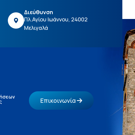
Διεύθυνση
Πλ.Αγίου Ιωάννου, 24002
Μελιγαλά
τήσεων
Επικοινωνία
ς