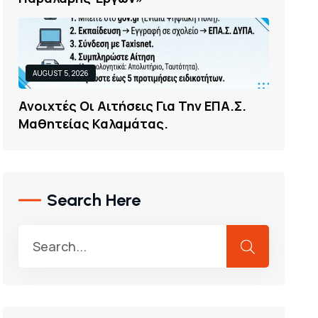
AUGUST 5, 2026
Α
Ν
Ο
Ι
Χ
Τ
Έ
Σ
Ο
Ι
Α
Ι
Τ
Ή
Σ
Ε
Ι
Σ
Γ
Ι
Α
Τ
Η
Ν
Ε
Π
Α
.
Σ
.
Μ
Α
Θ
Η
Τ
Ε
Ί
Α
Σ
Κ
Α
Λ
Α
Μ
Ά
Τ
Α
Σ
.
Search Here