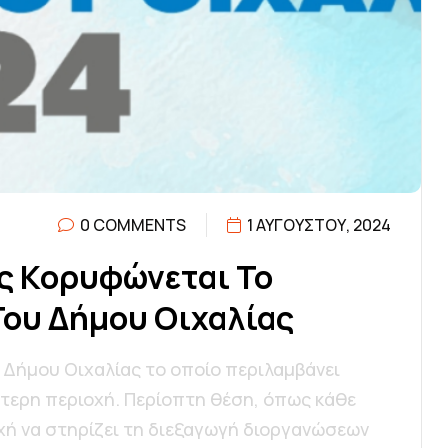
0 COMMENTS
1 ΑΥΓΟΎΣΤΟΥ, 2024
Σ
Κ
Ο
Ρ
Υ
Φ
Ώ
Ν
Ε
Τ
Α
Ι
Τ
Ο
Τ
Ο
Υ
Δ
Ή
Μ
Ο
Υ
Ο
Ι
Χ
Α
Λ
Ί
Α
Σ
 Δήμου Οιχαλίας το οποίο περιλαμβάνει
ύτερη περιοχή. Περίοπτη θέση, όπως κάθε
χή να στηρίζει τη διεξαγωγή διοργανώσεων